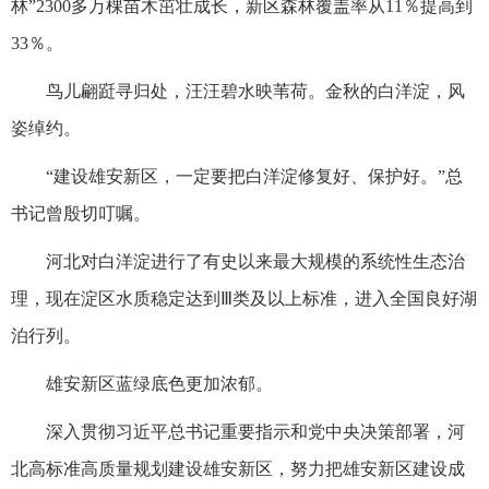
林”2300多万棵苗木茁壮成长，新区森林覆盖率从11％提高到
33％。
鸟儿翩跹寻归处，汪汪碧水映苇荷。金秋的白洋淀，风
姿绰约。
“建设雄安新区，一定要把白洋淀修复好、保护好。”总
书记曾殷切叮嘱。
河北对白洋淀进行了有史以来最大规模的系统性生态治
理，现在淀区水质稳定达到Ⅲ类及以上标准，进入全国良好湖
泊行列。
雄安新区蓝绿底色更加浓郁。
深入贯彻习近平总书记重要指示和党中央决策部署，河
北高标准高质量规划建设雄安新区，努力把雄安新区建设成