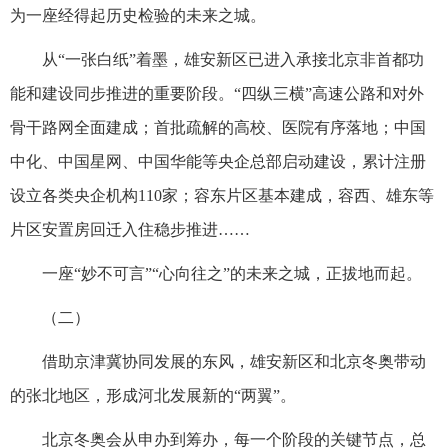
为一座经得起历史检验的未来之城。
从“一张白纸”着墨，雄安新区已进入承接北京非首都功
能和建设同步推进的重要阶段。“四纵三横”高速公路和对外
骨干路网全面建成；首批疏解的高校、医院有序落地；中国
中化、中国星网、中国华能等央企总部启动建设，累计注册
设立各类央企机构110家；容东片区基本建成，容西、雄东等
片区安置房回迁入住稳步推进……
一座“妙不可言”“心向往之”的未来之城，正拔地而起。
（二）
借助京津冀协同发展的东风，雄安新区和北京冬奥带动
的张北地区，形成河北发展新的“两翼”。
北京冬奥会从申办到筹办，每一个阶段的关键节点，总