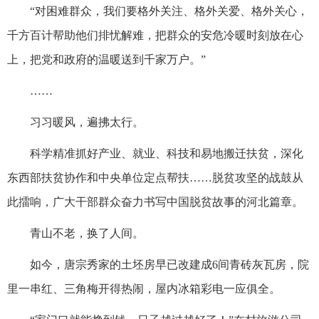
“对困难群众，我们要格外关注、格外关爱、格外关心，
千方百计帮助他们排忧解难，把群众的安危冷暖时刻放在心
上，把党和政府的温暖送到千家万户。”
……
习习暖风，遍拂太行。
科学精准抓好产业、就业、科技和易地搬迁扶贫，深化
东西部扶贫协作和中央单位定点帮扶……脱贫攻坚的战鼓从
此擂响，广大干部群众奋力书写中国脱贫故事的河北篇章。
青山不老，换了人间。
如今，唐宗秀家的土坯房早已改建成6间青砖灰瓦房，院
里一串红、三角梅开得热闹，屋内冰箱彩电一应俱全。