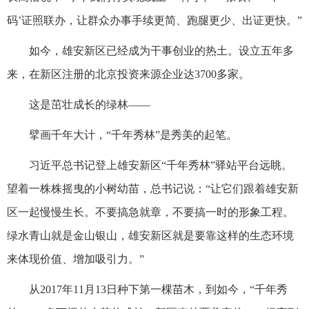
码’证照联办，让群众办事手续更简、跑腿更少、出证更快。”
如今，雄安新区已经成为干事创业的热土。设立五年多
来，在新区注册的北京投资来源企业达3700多家。
这是茁壮成长的绿林——
擘画千年大计，“千年秀林”是秀美的起笔。
习近平总书记登上雄安新区“千年秀林”驿站平台远眺。
望着一株株摇曳的小树幼苗，总书记说：“让它们跟着雄安新
区一起慢慢生长。不要搞急就章，不要搞一时的形象工程。
绿水青山就是金山银山，雄安新区就是要靠这样的生态环境
来体现价值、增加吸引力。”
从2017年11月13日种下第一棵苗木，到如今，“千年秀