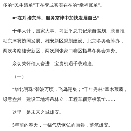
多的“民生清单”正在变成实实在在的“幸福账单”。
■“在对接京津、服务京津中加快发展自己”
千年大计，国家大事。习近平总书记亲自谋划、亲自推
动京津冀协同发展、雄安新区规划建设、北京冬奥会筹办，
两次考察雄安新区，两次到张家口赛区指导冬奥会筹办。
亲切关怀催人奋进，宝贵机遇千载难逢。
（一）
“华北明珠”碧波万顷，飞鸟翔集；“千年秀林”草木葳蕤，
绿意盎然；建设工地塔吊林立，工程车辆穿梭繁忙……
这里，是未来之城雄安。
5年前的春天，一幅气势恢弘的画卷，落笔雄安。