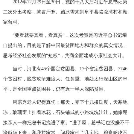
2012年12月29日至30日，党的十八大后习近平总书记第
二次外出考察，就冒严寒、踏冰雪来到阜平县骆驼湾村和顾
家台村。
“要看就要真看，看真贫”，这次考察是习近平总书记亲
自提出的，目的是了解中国最贫困地方和群众的真实情况，
思考经济社会发展的“短板”，共商全面建成小康社会大计。
当时，河北有45个国定贫困县、17个省定贫困县、7746
个贫困村，脱贫攻坚难度大、任务重。地处太行深山区的阜
平，是全国重点贫困县，仍有近一半人深陷贫困。
唐宗秀老人记得真切：那天，零下十几摄氏度，天寒地
冻，玻璃窗上挂着冰花，石头铺成的小路坑坑洼洼，她像迎
接亲人一样把总书记挽进了家。“进了屋，总书记也没嫌不干
净就坐下来，和我拉家常，问我家种了几亩地、粮食够吃不