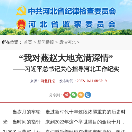
所在位置：
首页
>
新闻播报
>
廉洁河北
>
“我对燕赵大地充满深情”
——习近平总书记关心指导河北工作纪实
来源：
河北日报
发布时间：
2022-10-11 08:37:19
分享到：
当岁月的车轮，走过新时代十年这段浓墨重彩的历史时
光；当时间的指针，来到2022年这个举世瞩目的金秋十月，
7400多万燕赵儿女，真切感受着砥砺奋进的丰收喜悦，热切