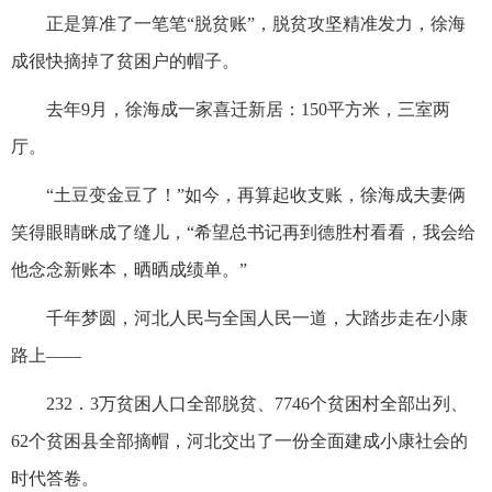
正是算准了一笔笔“脱贫账”，脱贫攻坚精准发力，徐海
成很快摘掉了贫困户的帽子。
去年9月，徐海成一家喜迁新居：150平方米，三室两
厅。
“土豆变金豆了！”如今，再算起收支账，徐海成夫妻俩
笑得眼睛眯成了缝儿，“希望总书记再到德胜村看看，我会给
他念念新账本，晒晒成绩单。”
千年梦圆，河北人民与全国人民一道，大踏步走在小康
路上——
232．3万贫困人口全部脱贫、7746个贫困村全部出列、
62个贫困县全部摘帽，河北交出了一份全面建成小康社会的
时代答卷。