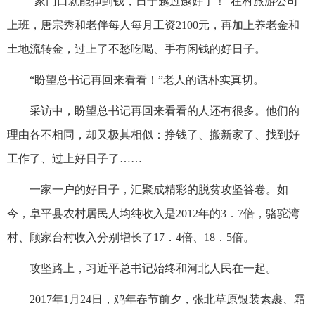
“家门口就能挣到钱，日子越过越好了！”在村旅游公司
上班，唐宗秀和老伴每人每月工资2100元，再加上养老金和
土地流转金，过上了不愁吃喝、手有闲钱的好日子。
“盼望总书记再回来看看！”老人的话朴实真切。
采访中，盼望总书记再回来看看的人还有很多。他们的
理由各不相同，却又极其相似：挣钱了、搬新家了、找到好
工作了、过上好日子了……
一家一户的好日子，汇聚成精彩的脱贫攻坚答卷。如
今，阜平县农村居民人均纯收入是2012年的3．7倍，骆驼湾
村、顾家台村收入分别增长了17．4倍、18．5倍。
攻坚路上，习近平总书记始终和河北人民在一起。
2017年1月24日，鸡年春节前夕，张北草原银装素裹、霜