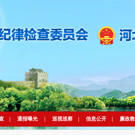
查
|
通报曝光
|
巡视巡察
|
信息公开
|
廉政教