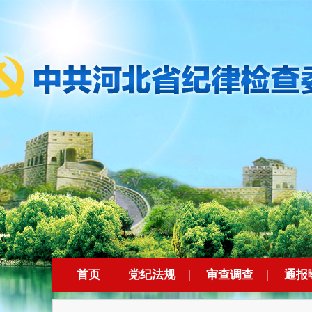
首页
党纪法规
|
审查调查
|
通报