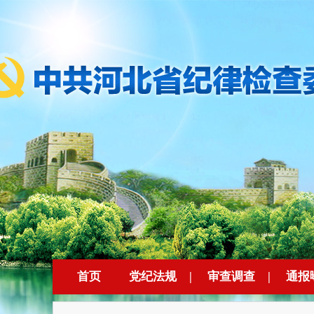
首页
党纪法规
|
审查调查
|
通报