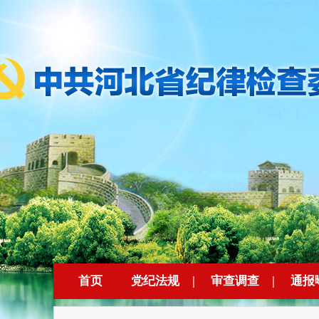
首页
党纪法规
|
审查调查
|
通报