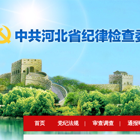
首页
党纪法规
|
审查调查
|
通报