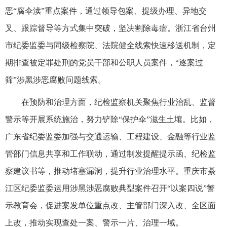
恶“腐伞渎”重点案件，通过领导包案、提级办理、异地交
叉、跟踪督导等方式集中突破，坚决割除毒瘤。浙江省台州
市纪委监委与同级检察院、法院健全线索快速移送机制，定
期排查被定罪处刑的党员干部和公职人员案件，“逐案过
筛”涉黑涉恶腐败问题线索。
在预防和治理方面，纪检监察机关聚焦行业治乱、监督
警示等开展系统施治，努力铲除“保护伞”滋生土壤。比如，
广东省纪委监委加强与交通运输、工程建设、金融等行业监
管部门信息共享和工作联动，通过制发提醒提示函、纪检监
察建议书等，推动堵塞漏洞，提升行业治理水平。重庆市綦
江区纪委监委运用涉黑涉恶腐败典型案件召开“以案四说”警
示教育会，促进案发单位重点改、主管部门深入改、全区面
上改，推动实现查处一案、警示一片、治理一域。