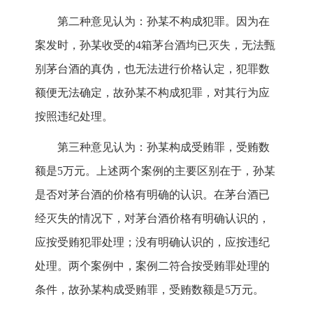
第二种意见认为：孙某不构成犯罪。因为在
案发时，孙某收受的4箱茅台酒均已灭失，无法甄
别茅台酒的真伪，也无法进行价格认定，犯罪数
额便无法确定，故孙某不构成犯罪，对其行为应
按照违纪处理。
第三种意见认为：孙某构成受贿罪，受贿数
额是5万元。上述两个案例的主要区别在于，孙某
是否对茅台酒的价格有明确的认识。在茅台酒已
经灭失的情况下，对茅台酒价格有明确认识的，
应按受贿犯罪处理；没有明确认识的，应按违纪
处理。两个案例中，案例二符合按受贿罪处理的
条件，故孙某构成受贿罪，受贿数额是5万元。