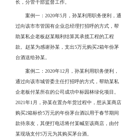
长，分管干部监督工作。
案例一：2020年5月，孙某利用职务便利，通
过向该市市管国有企业总经理打招呼的方式，帮
助某私企老板赵某顺利结算其承揽工程的工程
款。赵某为感谢孙某，支出5万元购买2箱年份茅
台酒送给孙某。
案例二：2020年12月，孙某利用职务便利，
通过向该市城管委主任打招呼的方式，帮助某私
企老板付某所在的公司成功中标园林绿化项目。
2021年1月，孙某在置办年货过程中，想从某商店
购买2箱标价5万元的年份茅台酒以用于春节期间
款待亲友，其便打电话将付某喊至该商店，由付
某现场支付5万元为其购买茅台酒。