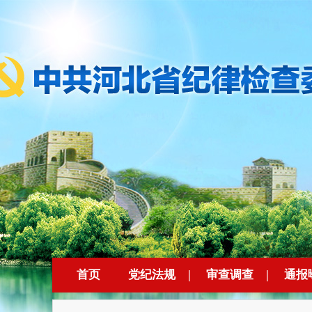
首页
党纪法规
|
审查调查
|
通报