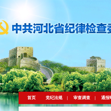
首页
党纪法规
|
审查调查
|
通报