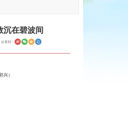
任教沉在碧波间
分享到：
 郭兴）