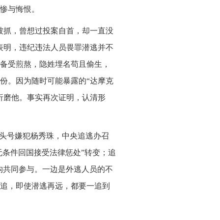
惨与悔恨。
被抓，曾想过投案自首，却一直没
表明，违纪违法人员畏罪潜逃并不
备受煎熬，隐姓埋名苟且偷生，
份。因为随时可能暴露的“达摩克
折磨他。事实再次证明，认清形
”头号嫌犯杨秀珠，中央追逃办召
无条件回国接受法律惩处”转变；追
机构共同参与。一边是外逃人员的不
追，即使潜逃再远，都要一追到