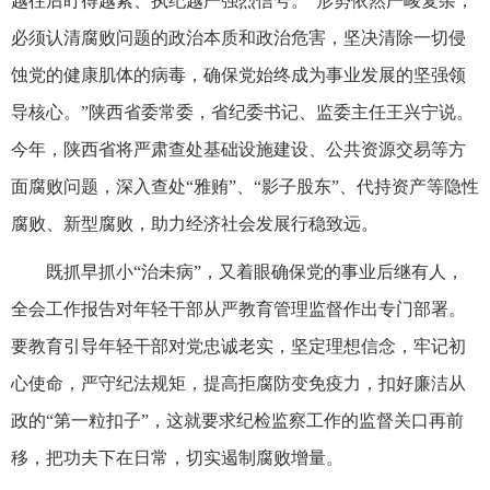
越往后盯得越紧、执纪越严强烈信号。“形势依然严峻复杂，
必须认清腐败问题的政治本质和政治危害，坚决清除一切侵
蚀党的健康肌体的病毒，确保党始终成为事业发展的坚强领
导核心。”陕西省委常委，省纪委书记、监委主任王兴宁说。
今年，陕西省将严肃查处基础设施建设、公共资源交易等方
面腐败问题，深入查处“雅贿”、“影子股东”、代持资产等隐性
腐败、新型腐败，助力经济社会发展行稳致远。
既抓早抓小“治未病”，又着眼确保党的事业后继有人，
全会工作报告对年轻干部从严教育管理监督作出专门部署。
要教育引导年轻干部对党忠诚老实，坚定理想信念，牢记初
心使命，严守纪法规矩，提高拒腐防变免疫力，扣好廉洁从
政的“第一粒扣子”，这就要求纪检监察工作的监督关口再前
移，把功夫下在日常，切实遏制腐败增量。