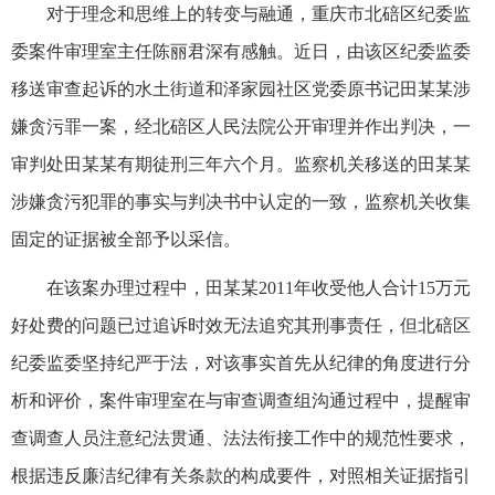
对于理念和思维上的转变与融通，重庆市北碚区纪委监
委案件审理室主任陈丽君深有感触。近日，由该区纪委监委
移送审查起诉的水土街道和泽家园社区党委原书记田某某涉
嫌贪污罪一案，经北碚区人民法院公开审理并作出判决，一
审判处田某某有期徒刑三年六个月。监察机关移送的田某某
涉嫌贪污犯罪的事实与判决书中认定的一致，监察机关收集
固定的证据被全部予以采信。
在该案办理过程中，田某某2011年收受他人合计15万元
好处费的问题已过追诉时效无法追究其刑事责任，但北碚区
纪委监委坚持纪严于法，对该事实首先从纪律的角度进行分
析和评价，案件审理室在与审查调查组沟通过程中，提醒审
查调查人员注意纪法贯通、法法衔接工作中的规范性要求，
根据违反廉洁纪律有关条款的构成要件，对照相关证据指引