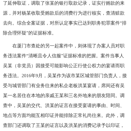
了延伸取证，调取了张某的银行取款记录，证实行贿款的来
源，并对杨某收取受贿款后的消费行为进行核实，查清赃款
去向。综合全案证据，对所认定事实已达到职务犯罪案件“排
除合理怀疑”的证据标准。
在厦门市查处的另一起案件中，则体现了办案人员对职
务违法案件“清晰且令人信服”证据标准的把握。案件当事人
吴某（非党员）因接受可能影响公正行使公权力的宴请而职
务违法。2016年9月，吴某作为该市某区城管部门负责人，接
受与城管部门有业务往来的私企老板洪某宴请，席间还有吴
某一名居住在本地的亲戚王某和三名外地来的朋友陪同。调
查中，吴某的交代、洪某的证言在接受宴请的事由、时间、
地点等方面均能互相印证并能排除正常礼尚往来。此外，调
查部门还调取了王某的证言以及洪某的消费记录予以印证，