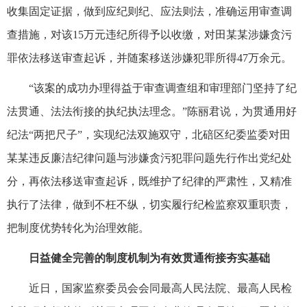
收集固定证据，做到应纪则纪、应法则法，准确运用审查调
查措施，对该15万元违纪所得予以收缴，对田某某涉嫌贪污
罪依法移送审查起诉，并随案移送涉嫌犯罪所得47万余元。
“该案的成功办理得益于审查调查组和审理部门坚持了纪
法贯通、法法衔接的执纪执法理念。”陈丽君说，为贯通用好
纪法“两把尺子”，实现纪法双施双守，北碚区纪委监委对田
某某违反廉洁纪律问题与涉嫌贪污犯罪问题先行作出党纪处
分，再依法移送审查起诉，既维护了纪律的严肃性，又精准
执行了法律，做到不枉不纵，切实履行纪检监察双重职责，
把制度优势转化为治理效能。
日益健全完善的制度机制为有效贯通衔接夯实基础
近日，国家监察委员会会同最高人民法院、最高人民检