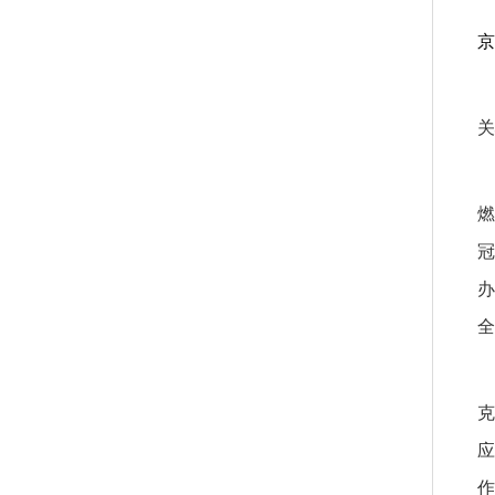
京
关
燃
冠
办
全
克
应
作