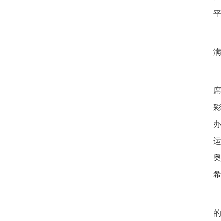
平
满
席
彩
办
运
奥
希
的