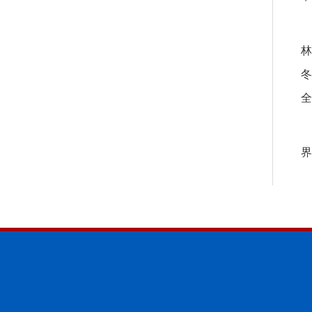
林
冬
全
界