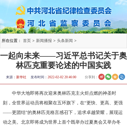
所在位置：
首页
>
新闻播报
>
头条新闻
>
一起向未来——习近平总书记关于奥
林匹克重要论述的中国实践
来源：
新华社
发布时间：
2022-02-02 20:46:00
分享到：
中华大地即将再次迎来奥林匹克主火炬点燃的神圣时
刻，全世界运动员将相聚在五环旗下，在“更快、更高、更强
——更团结”的奥林匹克格言感召下，追求卓越荣耀，展现运
动之美。北京即将成为世界上首个既举办过夏奥会又举办冬