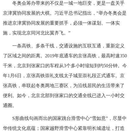
冬奥会筹办带来的不仅是一城一地巨变，更是一盘关乎
京津冀协同发展的大棋。习近平总书记指出，“举办冬奥会是
推进京津冀协同发展的重要抓手，必须一体谋划、一体实
施，实现北京同河北比翼齐飞。”
一条高铁、多条干线，交通设施的互联互通，重新定义
了区域之间的距离。2019年底通车的京张高铁，最高时速350
千米，北京到张家口的车程从3个多小时缩短到约50分钟。今
年1月6日，京张高铁崇礼支线太子城至崇礼段正式通车。京
张高铁，串联起冬奥两地三赛区，为沿线居民的生活带来了
便利。如今，北京北部到张家口的交通全线已进入一小时交
通圈。
S形曲线勾画而出的国家跳台滑雪中心“雪如意”，尽显中
华传统文化底蕴；国家越野滑雪中心紧靠明长城遗址，打造