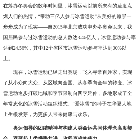
在筹办冬奥会的数年时间里，冰雪运动以前所未有的速度点
燃人们的热情，“带动三亿人参与冰雪运动”从美好的愿景一
步步成为了现实——自2015年北京成功申办冬奥会以来，我
国居民参与过冰雪运动的总人数达3.46亿人，冰雪运动参与率
达到24.56%，其中12个省区市冰雪运动参与率达到30%以
上。
现在，冰雪运动已经走出赛场，飞入寻常百姓家，实现
了从小众向大众、从区域向全国、从冬季向全年的转变。冰
雪运动逐步打破地域和季节限制向四季延伸，多地形成了全
年常态化的冰雪活动组织模式。“爱冰雪”的种子在华夏大地
上生根发芽，为更多人带来健康与欢乐。
奥运倡导的团结精神与构建人类命运共同体理念高度契
合，凝聚起人类携手共进、攻坚克难的伟力