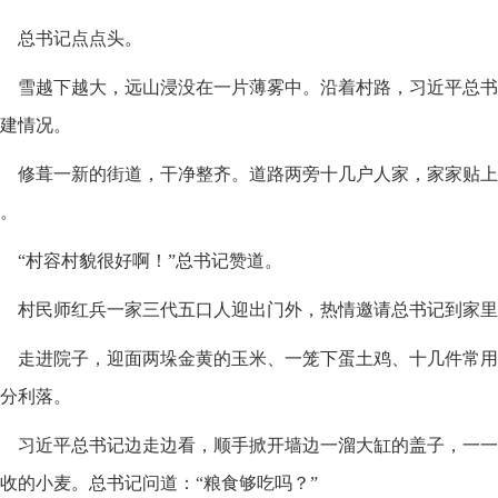
总书记点点头。
雪越下越大，远山浸没在一片薄雾中。沿着村路，习近平总书
建情况。
修葺一新的街道，干净整齐。道路两旁十几户人家，家家贴上
。
“村容村貌很好啊！”总书记赞道。
村民师红兵一家三代五口人迎出门外，热情邀请总书记到家里
走进院子，迎面两垛金黄的玉米、一笼下蛋土鸡、十几件常用
分利落。
习近平总书记边走边看，顺手掀开墙边一溜大缸的盖子，一一
收的小麦。总书记问道：“粮食够吃吗？”