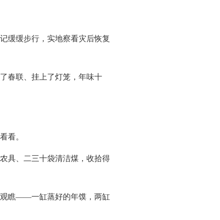
记缓缓步行，实地察看灾后恢复
了春联、挂上了灯笼，年味十
看看。
农具、二三十袋清洁煤，收拾得
观瞧——一缸蒸好的年馍，两缸