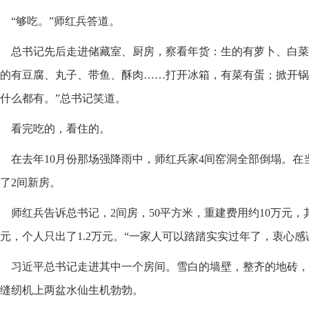
“够吃。”师红兵答道。
总书记先后走进储藏室、厨房，察看年货：生的有萝卜、白菜
的有豆腐、丸子、带鱼、酥肉……打开冰箱，有菜有蛋；掀开锅
什么都有。”总书记笑道。
看完吃的，看住的。
在去年10月份那场强降雨中，师红兵家4间窑洞全部倒塌。
了2间新房。
师红兵告诉总书记，2间房，50平方米，重建费用约10万元，
元，个人只出了1.2万元。“一家人可以踏踏实实过年了，衷心感
习近平总书记走进其中一个房间。雪白的墙壁，整齐的地砖，
缝纫机上两盆水仙生机勃勃。