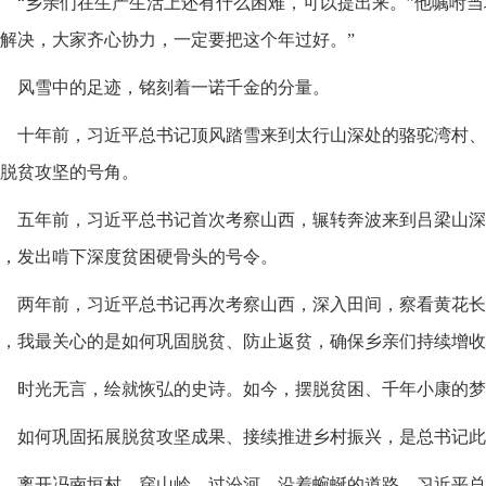
“乡亲们在生产生活上还有什么困难，可以提出来。”他嘱咐当
解决，大家齐心协力，一定要把这个年过好。”
风雪中的足迹，铭刻着一诺千金的分量。
十年前，习近平总书记顶风踏雪来到太行山深处的骆驼湾村、
脱贫攻坚的号角。
五年前，习近平总书记首次考察山西，辗转奔波来到吕梁山深
，发出啃下深度贫困硬骨头的号令。
两年前，习近平总书记再次考察山西，深入田间，察看黄花长
，我最关心的是如何巩固脱贫、防止返贫，确保乡亲们持续增收
时光无言，绘就恢弘的史诗。如今，摆脱贫困、千年小康的梦
如何巩固拓展脱贫攻坚成果、接续推进乡村振兴，是总书记此
离开冯南垣村，穿山岭，过汾河，沿着蜿蜒的道路，习近平总