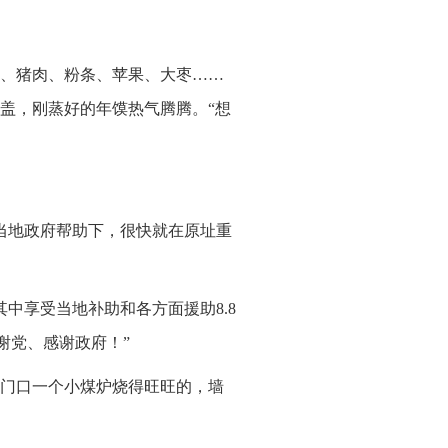
、猪肉、粉条、苹果、大枣……
盖，刚蒸好的年馍热气腾腾。“想
在当地政府帮助下，很快就在原址重
其中享受当地补助和各方面援助8.8
谢党、感谢政府！”
门口一个小煤炉烧得旺旺的，墙