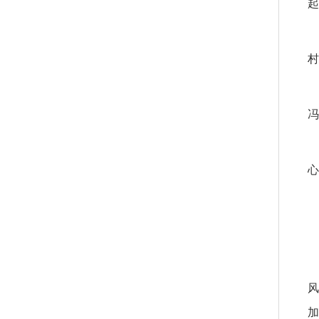
起
村
冯
心
风
加