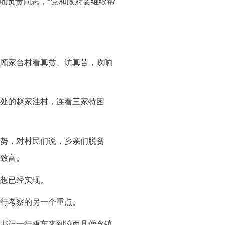
地负责同志，“党和政府要继续帮
顾家台村看真贫、访真苦，吹响
处的赵家洼村，连看三家特困
势，对村民们说，乡亲们脱贫
致富。
想已经实现。
行考察的另一个重点。
书记一行驱车来到汾西县僧念镇