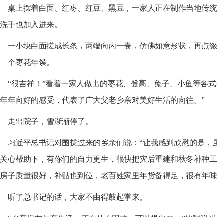
桌上摆着白面、红枣、红豆、黑豆，一家人正在制作当地传统
洗手也加入进来。
一小块白面搓成长条，两端向内一卷，仿佛如意形状，再点缀
一个枣花年馍。
“很吉祥！”看着一家人做出的枣花、登高、兔子、小鱼等各式
年年向好的感受，代表了广大父老乡亲对美好生活的向往。”
走出院子，雪渐渐停了。
习近平总书记对围拢过来的乡亲们说：“让我感到欣慰的是，
关心帮助下，有你们的自力更生，很快把灾后重建和秋冬补种工
房子质量很好，补贴也到位，老百姓家里年货备得足，很有年味
听了总书记的话，大家不由得鼓起掌来。