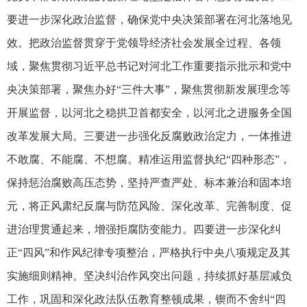
要进一步深化政治监督，确保党中央决策部署在河北落地见
效。把政治监督贯穿于党领导经济社会发展全过程、各领
域，聚焦贯彻习近平总书记对河北工作重要指示批示和党中
央决策部署，聚焦办好“三件大事”，聚焦贯彻新发展理念等
开展监督，以河北之稳拱卫首都安全，以河北之进服务全国
改革发展大局。三要进一步强化反腐败政治定力，一体推进
不敢腐、不能腐、不想腐。精准运用监督执纪“四种形态”，
保持惩治腐败高压态势，坚持严查严处、标本兼治和固本培
元，将正风肃纪反腐与防范风险、深化改革、完善制度、促
进治理贯通起来，增强拒腐防变能力。四要进一步深化纠
正“四风”和作风纪律专项整治，严格执行中央八项规定及其
实施细则精神。坚决纠治作风突出问题，持续抓好基层减负
工作，巩固和深化政法队伍教育整顿成果，锲而不舍纠“四