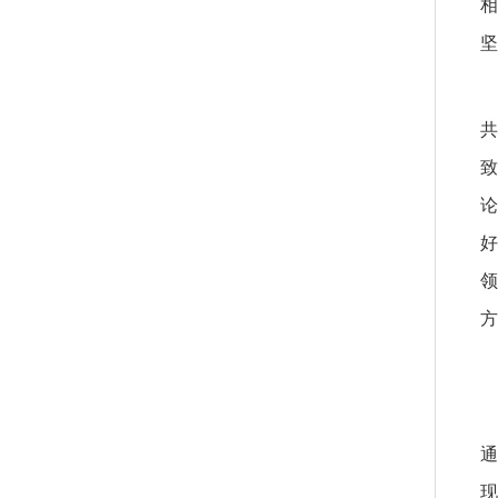
相
坚
共
致
论
好
领
方
通
现