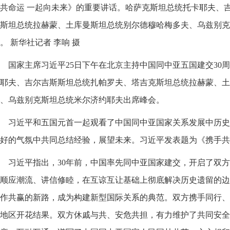
共命运 一起向未来》的重要讲话。哈萨克斯坦总统托卡耶夫、
斯坦总统拉赫蒙、土库曼斯坦总统别尔德穆哈梅多夫、乌兹别克
。 新华社记者 李响 摄
国家主席习近平25日下午在北京主持中国同中亚五国建交30
耶夫、吉尔吉斯斯坦总统扎帕罗夫、塔吉克斯坦总统拉赫蒙、土
、乌兹别克斯坦总统米尔济约耶夫出席峰会。
习近平和五国元首一起观看了中国同中亚国家关系发展中历史
好的气氛中共同总结经验，展望未来。习近平发表题为《携手共
习近平指出，30年前，中国率先同中亚国家建交，开启了双方
顺应潮流、讲信修睦，在互谅互让基础上彻底解决历史遗留的边
作共赢的新路，成为构建新型国际关系的典范。双方携手同行、
地区开花结果。双方休戚与共、安危共担，有力维护了共同安全