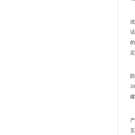
优
话
的
定
防
2
建
产
五