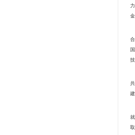
力
金
合
国
技
共
建
就
取