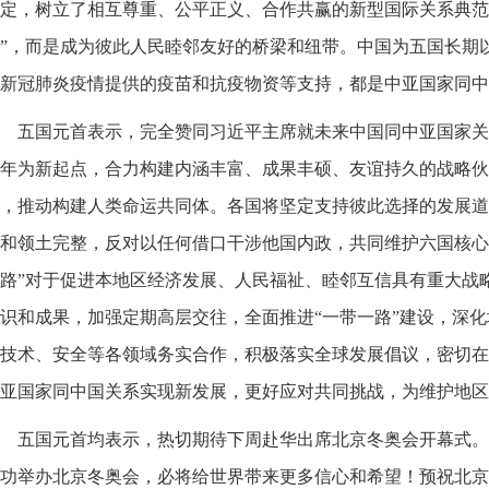
定，树立了相互尊重、公平正义、合作共赢的新型国际关系典范
”，而是成为彼此人民睦邻友好的桥梁和纽带。中国为五国长期
新冠肺炎疫情提供的疫苗和抗疫物资等支持，都是中亚国家同中
五国元首表示，完全赞同习近平主席就未来中国同中亚国家关
年为新起点，合力构建内涵丰富、成果丰硕、友谊持久的战略伙
，推动构建人类命运共同体。各国将坚定支持彼此选择的发展道
和领土完整，反对以任何借口干涉他国内政，共同维护六国核心
路”对于促进本地区经济发展、人民福祉、睦邻互信具有重大战
识和成果，加强定期高层交往，全面推进“一带一路”建设，深
技术、安全等各领域务实合作，积极落实全球发展倡议，密切在
亚国家同中国关系实现新发展，更好应对共同挑战，为维护地区
五国元首均表示，热切期待下周赴华出席北京冬奥会开幕式。
功举办北京冬奥会，必将给世界带来更多信心和希望！预祝北京