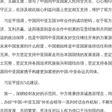
亲、互融互通，谱写了中国同中亚国家人民同甘共苦、心心相印
守正义，在涉及彼此核心利益问题上坚定相互支持，维护了双方
习近平强调，中国同中亚五国30年合作的成功密码，在于双
济、互利共赢。这四项原则是在合作中积累的宝贵经验和共同财
远的政治保障，也是中国同中亚国家友好交往继往开来的力量源
未来中国发展到什么程度，中国都始终是中亚国家值得信任和倚
兄弟。中方坚定支持中亚国家走符合本国国情的发展道路，坚定
土完整，坚定支持各国追求民族振兴和团结自强，坚定支持各国
愿同中亚国家携手构建更加紧密的中国-中亚命运共同体。
习近平提出5点建议。
第一，深耕睦邻友好的示范田。中方将秉持亲诚惠容理念，同
，办好“中国+中亚五国”外长会晤等一系列对话合作机制，不断
共同发展、共同繁荣。坚决反对以人权为借口干涉别国内政。