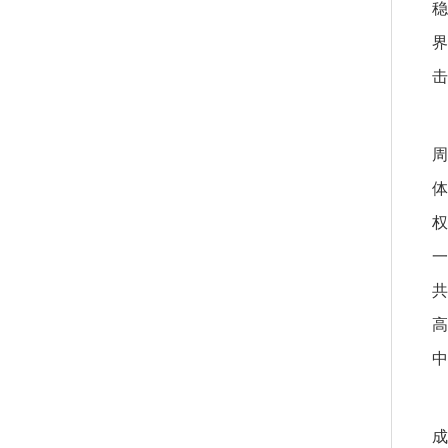
稳
界
击
周
体
权
一
共
高
中
成