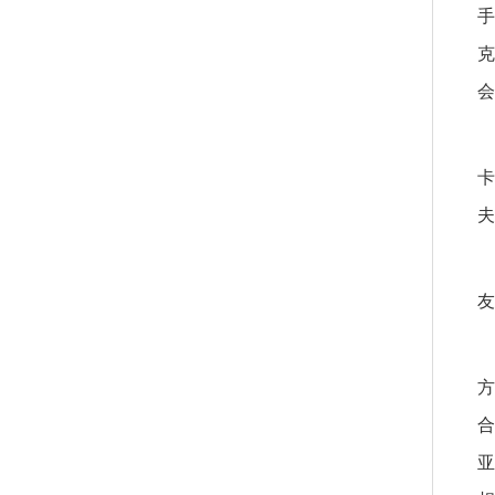
手
克
会
卡
夫
友
方
合
亚