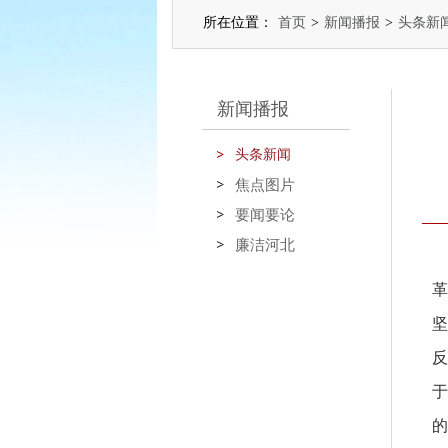
所在位置：
首页
>
新闻播报
>
头条新
新闻播报
头条新闻
焦点图片
要闻要论
廉洁河北
革
坚
反
于
的