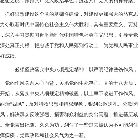
思想之舵，保持共产党人政治本色，挺起共产党人的精神脊梁。
抓好思想建设这个党的基础性建设，对建设更加强大的马克思
力夺取新时代中国特色社会主义伟大胜利，具有重要意义。要持
，深入学习贯彻习近平新时代中国特色社会主义思想，引导全党
深处真正扎根，把忠诚于党和人民落到行动上，为党和人民事业
好成绩。
——必须坚决落实中央八项规定精神、以严明纪律整饬作风，
党的作风关系人心向背，关系党的生死存亡。党的十八大后，
开始，从落实中央八项规定精神破题，以上率下改进工作作风。
纠治“四风”，反对特权思想和特权现象，狠刹公款送礼、公款
风，解决群众反映强烈、损害群众利益的突出问题，推进基层减
。全党言出纪随、久久为功，刹住了一些过去被认为不可能刹住
瘴痼疾，党风政风和社会风气为之一新。