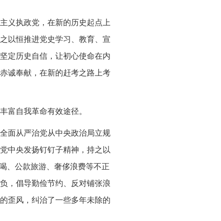
主义执政党，在新的历史起点上
之以恒推进党史学习、教育、宣
坚定历史自信，让初心使命在内
赤诚奉献，在新的赶考之路上考
丰富自我革命有效途径。
全面从严治党从中央政治局立规
党中央发扬钉钉子精神，持之以
吃喝、公款旅游、奢侈浪费等不正
负，倡导勤俭节约、反对铺张浪
的歪风，纠治了一些多年未除的