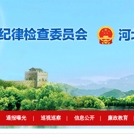
|
通报曝光
|
巡视巡察
|
信息公开
|
廉政教育