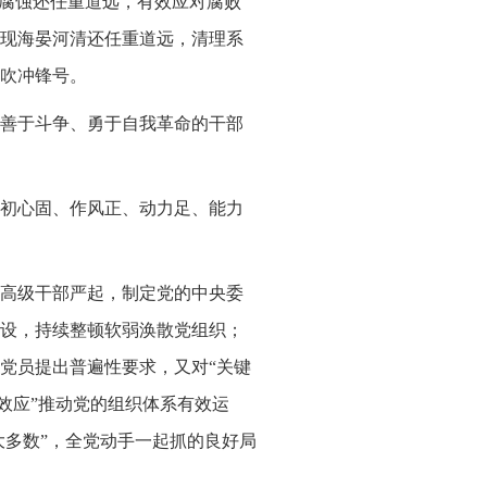
”腐蚀还任重道远，有效应对腐败
现海晏河清还任重道远，清理系
吹冲锋号。
善于斗争、勇于自我革命的干部
初心固、作风正、动力足、能力
高级干部严起，制定党的中央委
设，持续整顿软弱涣散党组织；
党员提出普遍性要求，又对“关键
雁效应”推动党的组织体系有效运
大多数”，全党动手一起抓的良好局