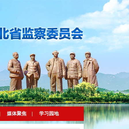
|
媒体聚焦
|
学习园地