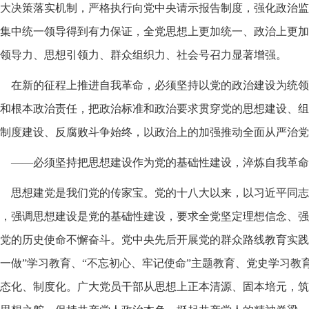
大决策落实机制，严格执行向党中央请示报告制度，强化政治监
集中统一领导得到有力保证，全党思想上更加统一、政治上更加
领导力、思想引领力、群众组织力、社会号召力显著增强。
在新的征程上推进自我革命，必须坚持以党的政治建设为统领
和根本政治责任，把政治标准和政治要求贯穿党的思想建设、组
制度建设、反腐败斗争始终，以政治上的加强推动全面从严治党
——必须坚持把思想建设作为党的基础性建设，淬炼自我革命
思想建党是我们党的传家宝。党的十八大以来，以习近平同志
，强调思想建设是党的基础性建设，要求全党坚定理想信念、强
党的历史使命不懈奋斗。党中央先后开展党的群众路线教育实践活
一做”学习教育、“不忘初心、牢记使命”主题教育、党史学习教
态化、制度化。广大党员干部从思想上正本清源、固本培元，筑