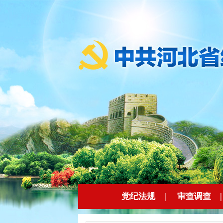
党纪法规
|
审查调查