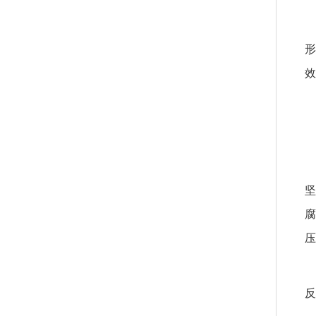
形
效
坚
腐
压
反