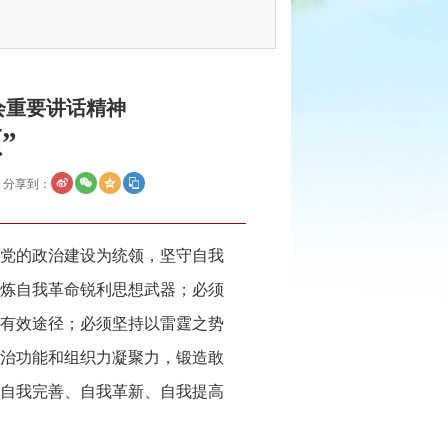
会重要讲话精神
”
分享到：
党的政治建设为统领，坚守自我
炼自我革命锐利思想武器；必须
有效途径；必须坚持以雷霆之势
治功能和组织力凝聚力，锻造敢
自我完善、自我革新、自我提高