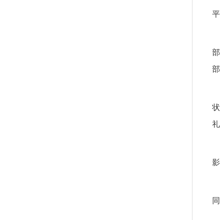
平
部
部
状
礼
影
同