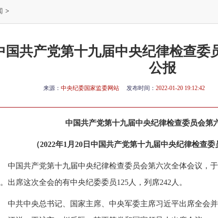
闻
>
​中国共产党第十九届中央纪律检查委
公报
来源：
中央纪委国家监委网站
发布时间：
2022-01-20 19:12:42
中国共产党第十九届中央纪律检查委员会第
（2022年1月20日中国共产党第十九届中央纪律检查
中国共产党第十九届中央纪律检查委员会第六次全体会议，于202
。出席这次全会的有中央纪委委员125人，列席242人。
中共中央总书记、国家主席、中央军委主席习近平出席全会并