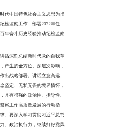
时代中国特色社会主义思想为指
纪检监察工作，部署2022年任
百年奋斗历史经验推动纪检监察
讲话深刻总结新时代党的自我革
，产生的全方位、深层次影响，
作出战略部署。讲话立意高远、
念坚定、无私无畏的境界情怀，
，具有很强的政治性、指导性、
监察工作高质量发展的行动指
求。要深入学习贯彻习近平总书
力、政治执行力，继续打好党风