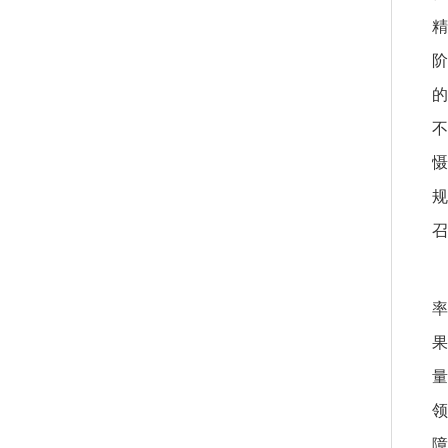
精
阶
的
不
慑
规
召
率
果
量
领
障