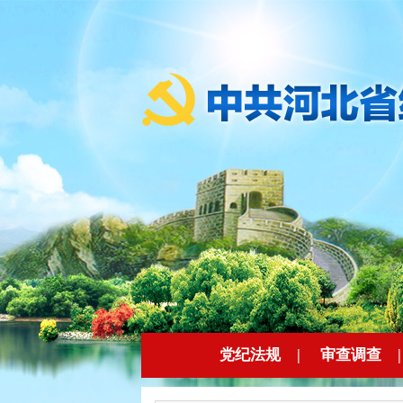
党纪法规
|
审查调查