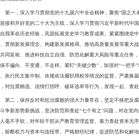
第一，深入学习贯彻党的十九届六中全会精神，聚焦“国之大
迎接和开好党的二十大为主线，深入学习贯彻习近平新时代中国
自我革命历史经验，巩固拓展党史学习教育成果。紧紧围绕党中
、贯彻新发展理念、构建新发展格局、推动高质量发展等重大战
共同富裕、推进科技自立自强、防范化解重大风险等重点任务，
保不偏向、不变通、不走样。紧盯“关键少数”，加强对“一把手
、执行民主集中制、依规依法履职用权等情况的监督。严肃换届
，对拉票贿选、说情打招呼、破坏选举等行为，发现一起、查处
第二，保持反对和惩治腐败的强大力量常在，坚定不移把反腐
斗争新形势新挑战，坚决防范和查处“七个有之”问题，对在党
人毫不手软，对年轻干部从严教育管理监督。着力查处资本无序
，斩断权力与资本勾连纽带。严格财经纪律，促进防范和化解地