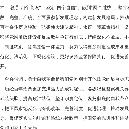
神，增强“四个意识”、坚定“四个自信”、做到“两个维护”，坚
段，完整、准确、全面贯彻新发展理念，构建新发展格局，推动
百年奋斗历史经验，弘扬伟大建党精神，永葆自我革命精神，坚
移将党风廉政建设和反腐败斗争进行到底，持续深化不敢腐、不
、制度约束、提高觉悟一体发力，努力取得更多制度性成果和更
范化、法治化、正规化建设，更好发挥监督保障执行、促进完善
开。
全会强调，勇于自我革命是我们党区别于其他政党的显著标志
、历经百年沧桑更加充满活力的成功秘诀。各级纪检监察机关要
武装头脑，提高政治站位，坚守职责定位，发扬彻底的自我革命
，把正风肃纪反腐与深化改革、完善制度、促进治理、推动发展
导、督促落实党的理论和路线方针政策、捍卫党的先进性和纯洁
党和国家工作大局。