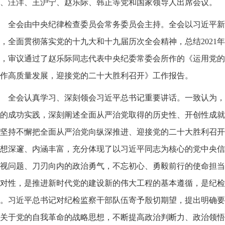
、汪洋、王沪宁、赵乐际、韩正等党和国家领导人出席会议。
全会由中央纪律检查委员会常务委员会主持。全会以习近平新
，全面贯彻落实党的十九大和十九届历次全会精神，总结2021年
，审议通过了赵乐际同志代表中央纪委常委会所作的《运用党的
作高质量发展，迎接党的二十大胜利召开》工作报告。
全会认真学习、深刻领会习近平总书记重要讲话。一致认为，
的成功实践，深刻阐述全面从严治党取得的历史性、开创性成就
坚持不懈把全面从严治党向纵深推进、迎接党的二十大胜利召开
想深邃、内涵丰富，充分体现了以习近平同志为核心的党中央信
视问题、刀刃向内的政治勇气，不忘初心、勇毅前行的使命担当
对性，是推进新时代党的建设新的伟大工程的基本遵循，是纪检
。习近平总书记对纪检监察干部队伍寄予殷切期望，提出明确要
关于党的自我革命的战略思想，不断提高政治判断力、政治领悟