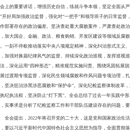
会上的重要讲话，增强历史自信，练就斗争本领，坚定全面从严
”开好局加强政治监督，强化对“一把手”和领导班子的日常监督
作部署存在的政治偏差。坚决查处重大腐败案件，严肃查处政治
，加大国企、金融、政法、粮食购销、开发区建设等领域反腐败
。一刻不停歇推动落实中央八项规定精神，深化纠治形式主义、
，加强对换届纪律风气的监督。持续深化政治巡视，发挥巡视巡
法，深化运用“四种形态”，精准规范实施问责。围绕巩固拓展
展过渡期专项监督，深化民生领域腐败和作风问题专项治理，扎
，坚决惩治涉黑涉恶腐败和“保护伞”。深化纪检监察体制改革
执纪执法权，坚决防止“灯下黑”。全会总结了过去一年实践中
，实事求是分析了纪检监察工作和干部队伍建设存在的问题，要
全会提出，2022年将召开党的二十大，这是党和国家政治生
，要以习近平新时代中国特色社会主义思想为指导，全面贯彻落