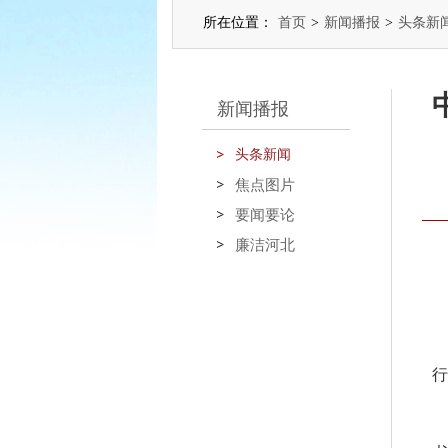
所在位置：
首页
>
新闻播报
>
头条新
新闻播报
头条新闻
焦点图片
要闻要论
廉洁河北
行