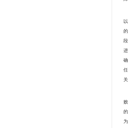
以
的
段
进
确
任
关
败
的
为