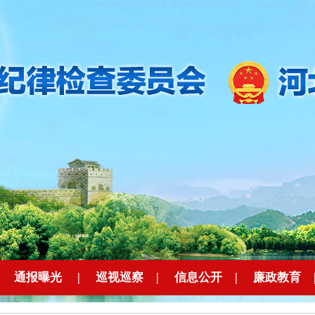
|
通报曝光
|
巡视巡察
|
信息公开
|
廉政教育