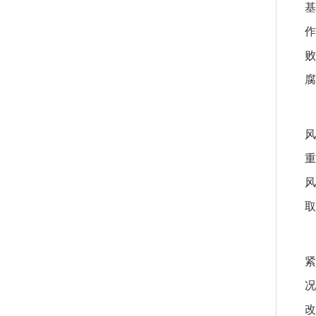
基
作
败
腐
风
重
风
取
紧
况
改