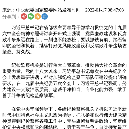
来源：
中央纪委国家监委网站
发布时间：
2022-01-17 08:47:03
分享到：
习近平总书记在省部级主要领导干部学习贯彻党的十九届
六中全会精神专题研讨班开班式上强调，党风廉政建设和反腐
败斗争永远在路上，一刻也不能放松，要以抓铁有痕、踏石留
印的坚韧和执着，继续打好党风廉政建设和反腐败斗争这场攻
坚战、持久战。
纪检监察机关是进行伟大自我革命、推动伟大社会革命的
重要力量。党的十八大以来，习近平总书记每次在中央纪委全
会上发表重要讲话，都对加强纪检监察干部队伍建设提出明确
要求。在十九届中央纪委五次全会上，习近平总书记强调，努
力建设一支政治素质高、忠诚干净担当、专业化能力强、敢于
善于斗争的纪检监察铁军。
在党中央坚强领导下，各级纪检监察机关坚持以习近平新
时代中国特色社会主义思想为指导，把弘扬和践行伟大建党精
神贯穿到纪检监察各项工作中，带头旗帜鲜明讲政治，坚定维
护党中央权威和党的团结统一，勇于善于斗争，自觉接受最严