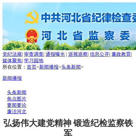
党纪法规
|
审查调查
|
通报曝光
|
巡视巡察
|
信息公开
|
廉政教育
|
媒体聚焦
|
学习园地
所在位置：
首页
>
新闻播报
>
头条新闻
>
新闻播报
头条新闻
焦点图片
要闻要论
廉洁河北
弘扬伟大建党精神 锻造纪检监察铁
军