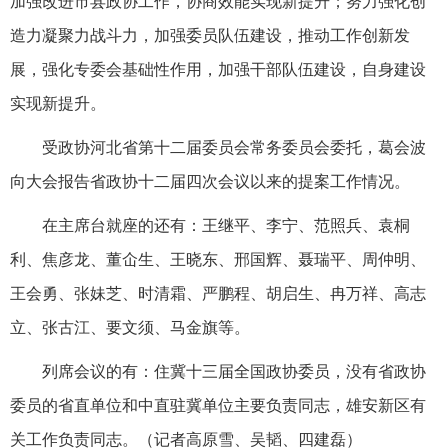
加强改进市县政协工作，协商效能实现新提升；努力强化创
造力凝聚力战斗力，加强委员队伍建设，推动工作创新发
展，强化专委会基础性作用，加强干部队伍建设，自身建设
实现新提升。
受政协河北省第十二届委员会常务委员会委托，葛会波
向大会报告省政协十二届四次会议以来的提案工作情况。
在主席台就座的还有：王继平、李宁、范照兵、袁桐
利、焦彦龙、董仚生、王晓东、邢国辉、聂瑞平、周仲明、
王会勇、张妹芝、时清霜、严鹏程、胡启生、冉万祥、高志
立、张古江、要文须、马金旗等。
列席会议的有：住冀十三届全国政协委员，没有省政协
委员的省直单位和中直驻冀单位主要负责同志，雄安新区有
关工作负责同志。
（记者高原雪、吴韬、四建磊）