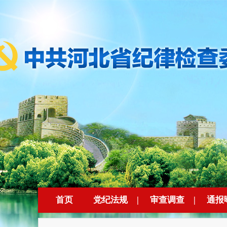
首页
党纪法规
|
审查调查
|
通报