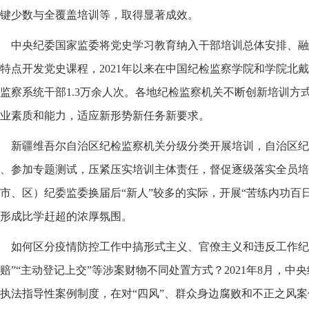
键少数与全覆盖培训等，取得显著成效。
中央纪委国家监委将党史学习教育纳入干部培训总体安排、融
特点开发党史课程，2021年以来在中国纪检监察学院和学院北戴
监察系统干部1.3万余人次。各地纪检监察机关不断创新培训方
业素质和能力，适应新形势新任务新要求。
新疆维吾尔自治区纪检监察机关分级分类开展培训，自治区纪
、参加专题测试，压紧压实培训主体责任，督促逐级落实全员培
市、区）纪委监委换届后“新人”较多的实际，开展“苦练内功百
形成比学赶超的浓厚氛围。
如何区分疫情防控工作中搞形式主义、官僚主义和违反工作纪律
赔”“主动登记上交”等涉案财物不同处置方式？2021年8月，
执法指导性案例制度，在对“四风”、群众身边腐败和不正之风