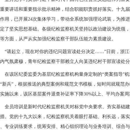
重要讲话和重要指示批示精神，结合职能职责抓好落实。十九届
作用，已开展24次集体学习，带动全系统加强理论武装，为推
定了坚实思想基础。各级纪检监察机关坚持以政治建设为统领，
等方面，从严从实加强纪检监察干部队伍能力素质建设。
“请起立，现在对你的违纪问题宣读处分决定……”日前，浙
内气氛肃穆，青年纪检监察干部赖立人向某违纪村干部宣读处分
在该区纪委监委为基层纪检监察机构量身定制的“类案指导”
“新兵”，根据推送的典型案例和规范文书模板，短时间就规范
实施以来，该区基层案件退查补证率下降30%以上、平均办案周
全员培训是新时代纪检监察机关对标党中央要求、夯实基础建
措。党的十九大以来，纪检监察机关着眼打基础、利长远，落实
、专业训练要求，统筹安排、精心组织理论与业务培训、综合与