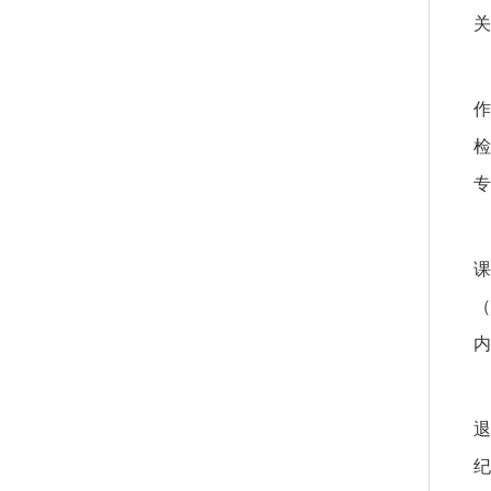
关
作
检
专
课
（
内
退
纪