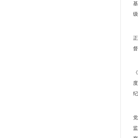
基
级
正
督
《
度
纪
党
监