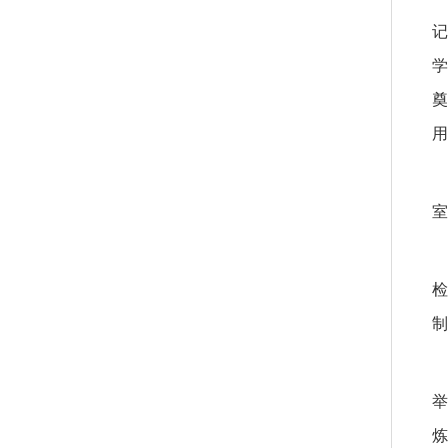
记
学
奠
用
室
检
制
举
炼