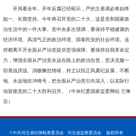
开局看全年。开年反腐已经昭示，严的主基调必将始终
如一、长期坚持。今年将召开党的二十大，这是党和国家政
治生活中的一件大事。党中央多次强调，要保持平稳健康的
经济环境、风清气正的政治环境、国泰民安的社会环境。这
些都离不开全面从严治党提供坚强保障。要保持自我革命定
力，增强全面从严治党永远在路上的政治自觉，坚决克服一
切畏战厌战、消极懈怠情绪，持之以恒正风肃纪反腐，不断
地、永远地吹冲锋号，把全面从严治党引向深入，以实际行
动迎接党的二十大胜利召开。（中央纪委国家监委网站 兰琳
宗）
©中共河北省纪律检查委员会 河北省监察委员会 版权所有