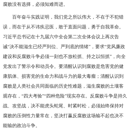
腐败没有选择，必须知难而进。
百年奋斗实践证明，我们党之所以伟大，不在于不犯错
误，而在于从不讳疾忌医，敢于直面问题，勇于自我革命。
习近平总书记在十九届六中全会第二次全体会议上再次告
诫“决不能滋生已经严到位、严到底的情绪”，要求“党风廉政
建设和反腐败斗争必须一刻也不放松抓、持之以恒抓”，向全
党发出了警示令和动员令。要清醒认识到腐败是危害党的健
康肌体、损害党的生命力和战斗力的最大毒瘤；清醒认识到
腐败是人类社会共同面临的历史性难题，滋生腐败的土壤客
观存在，“四大考验”“四种危险”现实存在。反腐败斗争是持久
战、攻坚战，决不能虎头蛇尾、时紧时松，必须始终保持对
腐败的压倒性力量常在，坚决打赢反腐败这场输不起也决不
能输的政治斗争。