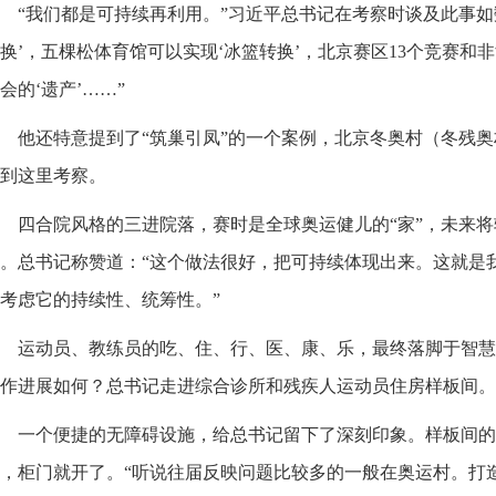
“我们都是可持续再利用。”习近平总书记在考察时谈及此事如数
换’，五棵松体育馆可以实现‘冰篮转换’，北京赛区13个竞赛和
会的‘遗产’……”
他还特意提到了“筑巢引凤”的一个案例，北京冬奥村（冬残
到这里考察。
四合院风格的三进院落，赛时是全球奥运健儿的“家”，未来
。总书记称赞道：“这个做法很好，把可持续体现出来。这就是
考虑它的持续性、统筹性。”
运动员、教练员的吃、住、行、医、康、乐，最终落脚于智慧
作进展如何？总书记走进综合诊所和残疾人运动员住房样板间。
一个便捷的无障碍设施，给总书记留下了深刻印象。样板间的
，柜门就开了。“听说往届反映问题比较多的一般在奥运村。打