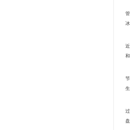
管
冰
近
和
节
生
过
盘