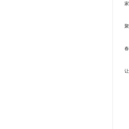
家
聚
春
让