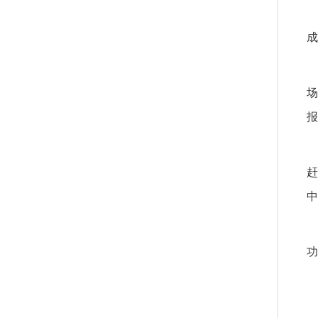
成
场
报
赶
中
功