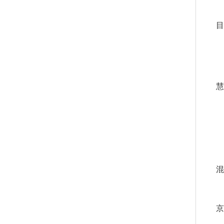
目
慧
混
京