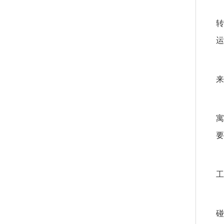
转
运
来
寓
要
工
碰