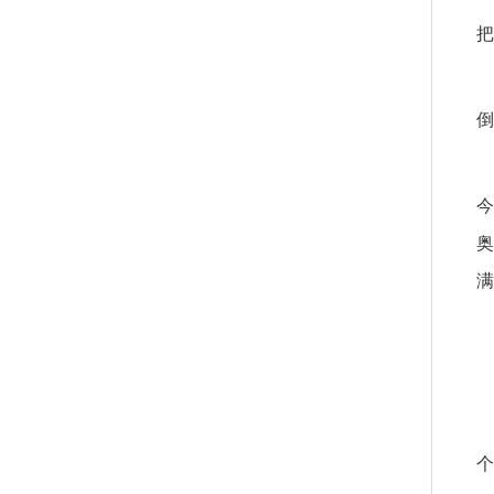
把
倒
今
奥
满
个