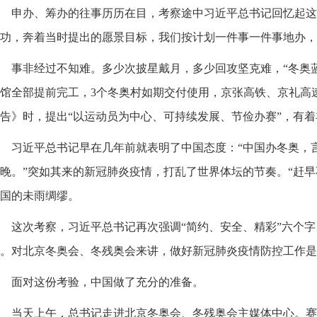
申办、筹办的往事历历在目，考察途中习近平总书记回忆起这些
功，奔着当时提出的愿景目标，我们按计划一件事一件事地办，
事非经过不知难。多少次披星戴月，多少回攻坚克难，“冬奥蓝
馆全部提前完工，3个冬奥村如期交付使用，京张高铁、京礼高
告》时，提出“以运动员为中心、可持续发展、节俭办赛”，有
习近平总书记早在几年前就表明了中国态度：“中国办冬奥，
晚。”突如其来的新冠肺炎疫情，打乱了世界体坛的节奏。“赶早
国的未雨绸缪。
这次考察，习近平总书记再次强调“简约、安全、精彩”六个字
。对北京冬奥会、冬残奥会来讲，做好新冠肺炎疫情防控工作是
面对这份考验，中国做了充分的准备。
当天上午，总书记走进北京冬奥会、冬残奥会主媒体中心。赛