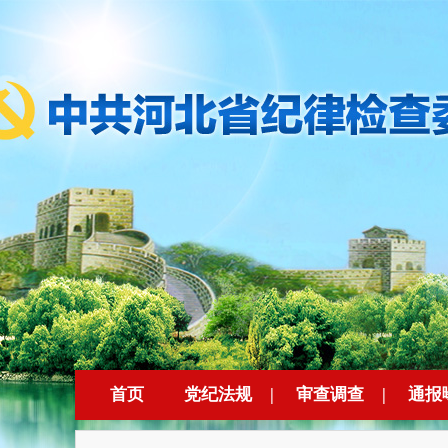
首页
党纪法规
|
审查调查
|
通报