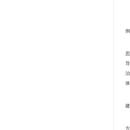
例
思
导
治
体
建
方