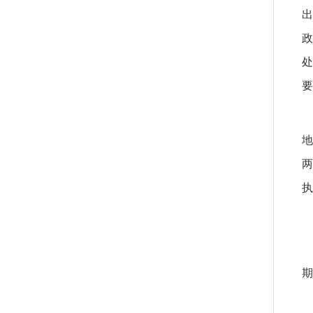
出
政
处
要
地
两
执
期