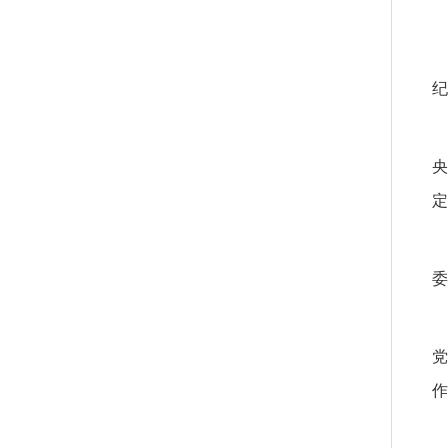
纪
央
定
委
党
作