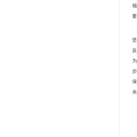
领
要
坚
反
为
步
保
央