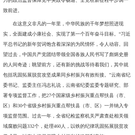
力的政治监督保障党中央政令畅通、全党在新征程中步调一
致前进。
在这意义非凡的一年里，中华民族的千年梦想照进现
实，全面建成小康社会、实现了第一个百年奋斗目标。“习近
平总书记的新年贺词饱含着深深的为民情怀，令人动容。回
望过去，中国共产党团结带领全国各族人民书写了彪炳史册
的人间奇迹；眺望前方，还有新的挑战等待着我们，其中就
包括巩固拓展脱贫攻坚成果同乡村振兴有效衔接。”云南省纪
委书记、监委主任冯志礼说，云南省纪委监委专题研究、部
署专项监督工作，把27个国家级乡村振兴重点帮扶县（市、
区）和30个省级乡村振兴重点帮扶县（市、区）一并纳入专
项监督范围。过去一年，全省纪检监察机关严肃查处相关领
域腐败问题332个，处理460人，以铁的纪律巩固拓展脱贫攻