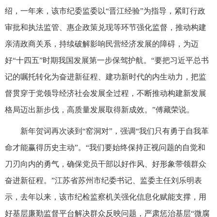
绍，一年来，该市纪委监委以“晋江经验”为指导，紧盯行政
审批和执法监管、惠企政策兑现等环节强化监督，推动构建
亲清政商关系，持续破解影响民营经济发展的障碍，为迈
好“十四五”时期我国发展第一步保驾护航。“要把习近平总书
记的嘱托转化为奋进新征程、建功新时代的内生动力，把监
督贯穿于党领导经济社会发展全过程，不断推动构建新发展
格局迈出新步伐，高质量发展取得新成效。”傅藏荣说。
新年贺词再次谈到“窑洞对”，强调“我们只有勇于自我革
命才能赢得历史主动”。“我们要始终保持正视问题的自觉和
刀刃向内的勇气，确保党员干部以好作风、好形象带领群众
奋进新征程。”江苏省苏州市纪委书记、监委主任刘乐明表
示，去年以来，该市纪检监察机关强化信息化赋能支撑，用
好基层廉勤监督平台解决群众反映问题，严肃惩治基层“微腐