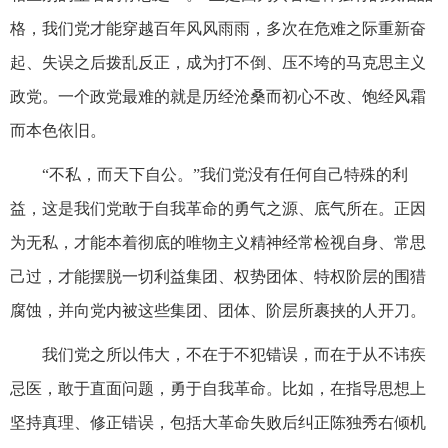
格，我们党才能穿越百年风风雨雨，多次在危难之际重新奋
起、失误之后拨乱反正，成为打不倒、压不垮的马克思主义
政党。一个政党最难的就是历经沧桑而初心不改、饱经风霜
而本色依旧。
“不私，而天下自公。”我们党没有任何自己特殊的利
益，这是我们党敢于自我革命的勇气之源、底气所在。正因
为无私，才能本着彻底的唯物主义精神经常检视自身、常思
己过，才能摆脱一切利益集团、权势团体、特权阶层的围猎
腐蚀，并向党内被这些集团、团体、阶层所裹挟的人开刀。
我们党之所以伟大，不在于不犯错误，而在于从不讳疾
忌医，敢于直面问题，勇于自我革命。比如，在指导思想上
坚持真理、修正错误，包括大革命失败后纠正陈独秀右倾机