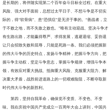
是长期的，将伴随实现第二个百年奋斗目标全过程。在重大
风险、强大对手面前，总想过太平日子、不想斗争是不切实
际的，得“软骨病”、患“恐惧症”是无济于事的。“善战者，立
于不败之地，而不失敌之败也。”唯有主动迎战、坚决斗争才
有生路出路，才能赢得尊严、求得发展，逃避退缩、妥协退
让只会招致失败和屈辱，只能是死路一条。我们必须把握新
的伟大斗争的历史特点，发扬斗争精神，把握斗争方向，把
握斗争主动权，坚定斗争意志，掌握斗争规律，增强斗争本
领，有效应对重大挑战、抵御重大风险、克服重大阻力、解
决重大矛盾，战胜前进道路上的一切艰难险阻，不断夺取新
时代伟大斗争的新胜利。
第四，坚持自我革命，确保党不变质、不变色、不变
味。我在庆祝中国共产党成立一百周年大会上讲到，中国共