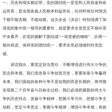
一。历史和现实都证明，党的团结统一是党和人民前途和命
运所系，是全国各族人民根本利益所在，任何时候任何情况
下都不能含糊、不能动摇。这次全会《决议》特别强调了加
强党的集中统一领导的重要性，就是要求全党坚定不移向党
中央看齐，在党的旗帜下团结成“一块坚硬的钢铁”，步调一
致向前进。保持党的团结统一，要求全党必须做到对党忠
诚。
讲话指出，要坚定担当责任，不断增强进行伟大斗争的
意志和本领。我们党依靠斗争创造历史，更要依靠斗争赢得
未来。我们面临的各种斗争不是短期的而是长期的，将伴随
实现第二个百年奋斗目标全过程。我们必须把握新的伟大斗
争的历史特点，发扬斗争精神，把握斗争方向，把握斗争主
动权，坚定斗争意志，掌握斗争规律，增强斗争本领，有效