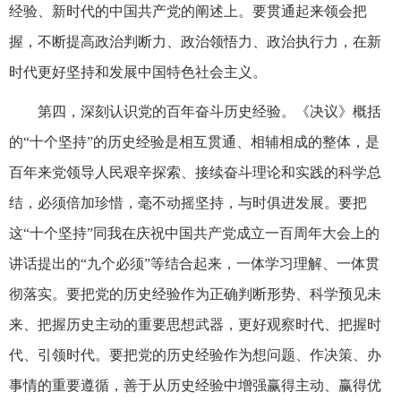
经验、新时代的中国共产党的阐述上。要贯通起来领会把
握，不断提高政治判断力、政治领悟力、政治执行力，在新
时代更好坚持和发展中国特色社会主义。
第四，深刻认识党的百年奋斗历史经验。《决议》概括
的“十个坚持”的历史经验是相互贯通、相辅相成的整体，是
百年来党领导人民艰辛探索、接续奋斗理论和实践的科学总
结，必须倍加珍惜，毫不动摇坚持，与时俱进发展。要把
这“十个坚持”同我在庆祝中国共产党成立一百周年大会上的
讲话提出的“九个必须”等结合起来，一体学习理解、一体贯
彻落实。要把党的历史经验作为正确判断形势、科学预见未
来、把握历史主动的重要思想武器，更好观察时代、把握时
代、引领时代。要把党的历史经验作为想问题、作决策、办
事情的重要遵循，善于从历史经验中增强赢得主动、赢得优