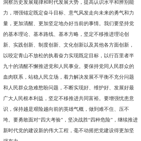
洞察历史发展规律和时代发展大势，提高认识水平和辨别能
力，增强锚定既定奋斗目标、意气风发走向未来的勇气和力
量，更加清醒、更加坚定地办好当前的事情。我们要坚持党
的基本理论、基本路线、基本方略，坚定不移推进理论创
新、实践创新、制度创新、文化创新以及其他各方面创新，
以咬定青山不放松的执着奋力实现既定目标，以行百里者半
九十的清醒不懈推进党和人民事业。要保持党同人民群众的
血肉联系，站稳人民立场，着力解决发展不平衡不充分问题
和人民群众急难愁盼问题，不断实现好、维护好、发展好最
广大人民根本利益，坚定不移推进共同富裕。要增强忧患意
识，保持越是艰险越向前的英雄气概，做到难不住、压不
垮。要勇敢面对“四大考验”，坚决战胜“四种危险”，继续推进
新时代党的建设新的伟大工程，毫不动摇把党建设得更加坚