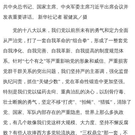
共中央总书记、国家主席、中央军委主席习近平出席会议并
发表重要讲话。 新华社记者 翟健岚／摄
党的十八大以来，我们党以前所未有的勇气和定力全面
从严治党，打了一套自我革命的“组合拳”，形成了一整套党
自我净化、自我完善、自我革新、自我提高的制度规范体
系。针对“七个有之”等严重影响党的形象和威信、严重损害
党群干群关系的突出问题，我们坚持严的主基调，强化监督
执纪问责，抓住“关键少数”，党在革命性锻造中更加坚强。
特别是我们党以猛药去疴、重典治乱的决心，以刮骨疗毒、
壮士断腕的勇气，坚定不移“打虎”、“拍蝇”、“猎狐”，清除了
党、国家、军队内部存在的严重隐患。世界上那么多执政
党，有几个敢像我们党这样大规模、大力度、坚持不懈反腐
败？有些人吹捧西方多党轮流执政、“三权鼎立”那一套，不