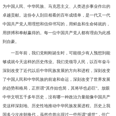
为中国人民、中华民族、马克思主义、人类进步事业作出的
卓越贡献。这份令人刮目相看的百年成绩单，是一代又一代
中国共产党人用理想和信仰书写的，用鲜血和生命铸就的，
用拼搏和奉献赢得的。每一位中国共产党人都有理由为此感
到自豪。
一百年前，我们党刚刚诞生时，可能很少有人预想到能
够成就今天这样的历史伟业。我们党领导人民，以百年奋斗
深刻改变了近代以后中华民族发展的方向和进程，深刻改变
了中国人民和中华民族的前途和命运，深刻改变了世界发展
的趋势和格局，正所谓“其作始也简，其将毕也必巨”。放眼
中华文明五千多年历史，没有哪一种政治力量能像中国共产
党这样深刻地、历史性地推动中华民族发展进程。历史上我
国多少次改朝换代，虽然也曾出现过一些所谓“盛世”，但广