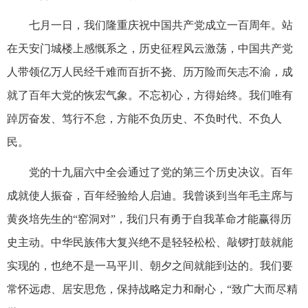
七月一日，我们隆重庆祝中国共产党成立一百周年。站
在天安门城楼上感慨系之，历史征程风云激荡，中国共产党
人带领亿万人民经千难而百折不挠、历万险而矢志不渝，成
就了百年大党的恢宏气象。不忘初心，方得始终。我们唯有
踔厉奋发、笃行不怠，方能不负历史、不负时代、不负人
民。
党的十九届六中全会通过了党的第三个历史决议。百年
成就使人振奋，百年经验给人启迪。我曾谈到当年毛主席与
黄炎培先生的“窑洞对”，我们只有勇于自我革命才能赢得历
史主动。中华民族伟大复兴绝不是轻轻松松、敲锣打鼓就能
实现的，也绝不是一马平川、朝夕之间就能到达的。我们要
常怀远虑、居安思危，保持战略定力和耐心，“致广大而尽精