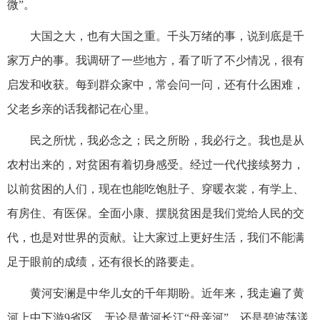
微”。
大国之大，也有大国之重。千头万绪的事，说到底是千
家万户的事。我调研了一些地方，看了听了不少情况，很有
启发和收获。每到群众家中，常会问一问，还有什么困难，
父老乡亲的话我都记在心里。
民之所忧，我必念之；民之所盼，我必行之。我也是从
农村出来的，对贫困有着切身感受。经过一代代接续努力，
以前贫困的人们，现在也能吃饱肚子、穿暖衣裳，有学上、
有房住、有医保。全面小康、摆脱贫困是我们党给人民的交
代，也是对世界的贡献。让大家过上更好生活，我们不能满
足于眼前的成绩，还有很长的路要走。
黄河安澜是中华儿女的千年期盼。近年来，我走遍了黄
河上中下游9省区。无论是黄河长江“母亲河”，还是碧波荡漾