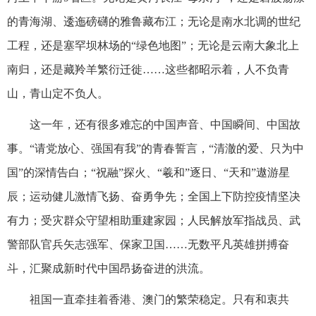
的青海湖、逶迤磅礴的雅鲁藏布江；无论是南水北调的世纪
工程，还是塞罕坝林场的“绿色地图”；无论是云南大象北上
南归，还是藏羚羊繁衍迁徙……这些都昭示着，人不负青
山，青山定不负人。
这一年，还有很多难忘的中国声音、中国瞬间、中国故
事。“请党放心、强国有我”的青春誓言，“清澈的爱、只为中
国”的深情告白；“祝融”探火、“羲和”逐日、“天和”遨游星
辰；运动健儿激情飞扬、奋勇争先；全国上下防控疫情坚决
有力；受灾群众守望相助重建家园；人民解放军指战员、武
警部队官兵矢志强军、保家卫国……无数平凡英雄拼搏奋
斗，汇聚成新时代中国昂扬奋进的洪流。
祖国一直牵挂着香港、澳门的繁荣稳定。只有和衷共