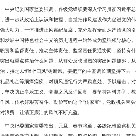
中央纪委国家监委强调，各级党组织要深入学习贯彻习近平总
，进一步从政治上认识和把握，自觉把作风建设作为促进党的伟
强大动力，一体推进正风肃纪反腐，充分发挥全面从严治党的引
和发展中国特色社会主义的历史进程中始终成为坚强领导核心。
职责和监督责任，推动主体责任、监督责任贯通协同，坚持有什
突出就重点整治什么问题，从群众反映强烈的突出问题抓起，从
治，持之以恒纠“四风”树新风。要把严的主基调长期坚持下去
礼品礼金等顽瘴痼疾，对顶风违纪行为严肃查处、予以痛击，对
，坚决防止享乐主义、奢靡之风反弹回潮。要坚持纠树并举，教
作风，传承好艰苦奋斗、勤俭节约这个“传家宝”，党政机关带
对浪费，让清正廉洁的风气不断充盈。
中央纪委国家监委指出，元旦、春节将至，各级纪检监察机关