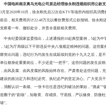
中国电科南京奥马光电公司原总经理徐永刚违规组织用公款支
3月至2020年10月，徐永刚先后22次在KTV等场所内组织高
前后，相关费用共计22.48万元以餐饮费形式公款报销。徐永
党察看一年、撤职处分，并责令退赔相关费用。
中央纪委国家监委指出，上述通报的10起典型案例，5起为
，5起为厅局级以下干部违反中央八项规定精神的问题。这些案
靡突出问题；违纪行为均发生在或延续到党的十九大之后，是不
单位都身处重要岗位，不少还是“一把手”。这些问题的发生反映
，由风及腐、由风变腐的风险始终存在。严肃查处这些问题，充
建设的政治定力和违纪必究、执纪必严的坚定决心。广大党员干
，清醒认识一条烟、一张卡往往是违纪到破法的肇始，“酒桌”“
造圈子的“剧场”，知敬畏、存戒惧、守底线，严以修身、防微杜
墙”。