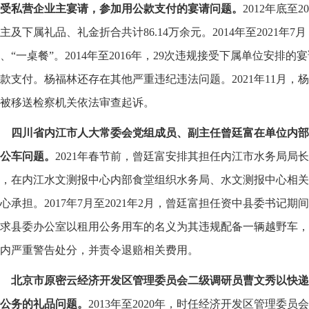
受私营企业主宴请，参加用公款支付的宴请问题。
2012年底至
主及下属礼品、礼金折合共计86.14万余元。2014年至2021
、“一桌餐”。2014年至2016年，29次违规接受下属单位安排的
款支付。杨福林还存在其他严重违纪违法问题。2021年11月，
被移送检察机关依法审查起诉。
四川省内江市人大常委会党组成员、副主任曾廷富在单位内部
公车问题。
2021年春节前，曾廷富安排其担任内江市水务局局
，在内江水文测报中心内部食堂组织水务局、水文测报中心相关
心承担。2017年7月至2021年2月，曾廷富担任资中县委书记
求县委办公室以租用公务用车的名义为其违规配备一辆越野车，
内严重警告处分，并责令退赔相关费用。
北京市原密云经济开发区管理委员会二级调研员曹文秀以快递
公务的礼品问题。
2013年至2020年，时任经济开发区管理委