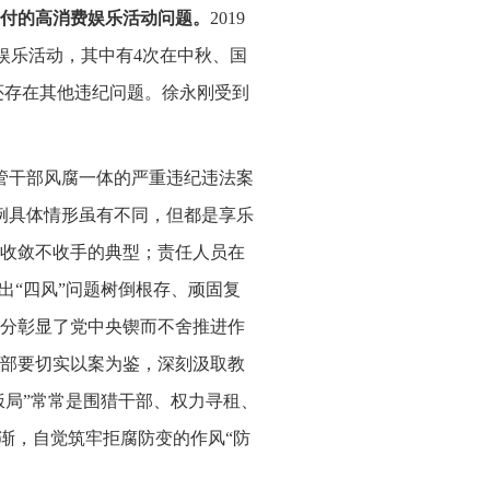
付的高消费娱乐活动问题。
2019
消费娱乐活动，其中有4次在中秋、国
刚还存在其他违纪问题。徐永刚受到
中管干部风腐一体的严重违纪违法案
例具体情形虽有不同，但都是享乐
收敛不收手的典型；责任人员在
出“四风”问题树倒根存、顽固复
分彰显了党中央锲而不舍推进作
部要切实以案为鉴，深刻汲取教
饭局”常常是围猎干部、权力寻租、
渐，自觉筑牢拒腐防变的作风“防