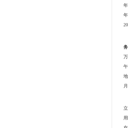
年
年
2
务
万
午
地
月
立
用
在