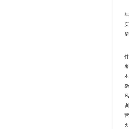
年
庆
留
件
奢
本
杂
风
训
营
火