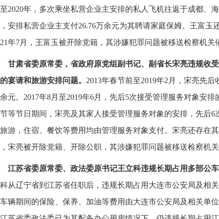
至2020年，多次乘坐私营企业主安排的私人飞机往返于成都、海口、
，安排私营企业主支付26.76万余元为其聘请家庭保姆。王富
021年7月，王富玉被开除党籍，其涉嫌犯罪问题被移送检察机关
甘肃省委原常委，省政府原党组副书记、副省长宋亮违规收受
的宴请和旅游安排问题。
2013年春节前至2019年2月，宋亮先
余元。2017年8月至2019年6月，先后5次接受管理服务对象安排的
节等节日期间，宋亮及其家人接受管理服务对象的安排，先后6
旅游，住宿、餐饮等费用均由管理服务对象支付。宋亮还存在其他
，宋亮被开除党籍、开除公职，其涉嫌犯罪问题被移送检察机关
江苏省委原常委、政法委原书记王立科违规长期占用多部公车
科从辽宁省到江苏省任职后，违规长期占用大连市公安局及相关单位
车辆期间的保险、保养、加油等费用由大连市公安局及相关单位承担。
江苏省委政法委已为其配备办公用房情况下，仍违规长期占用江