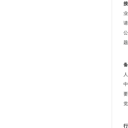
接
业
请
公
题
备
人
中
要
党
行