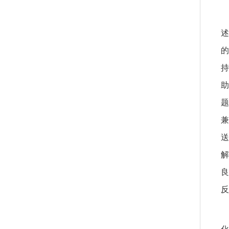
述
的
持
助
题
兼
送
解
良
反