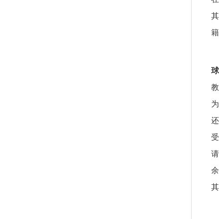
其
籍
球
教
为
还
受
请
余
其