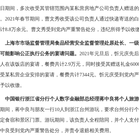
日期间，多次收受其管辖范围内某私营房地产公司负责人赠送的1
。2021年春节期间，曹文秀收受该公司负责人通过快递寄送的
计8.8万余元。曹文秀受到党内严重警告处分，违纪所得予以收
上海市市场监督管理局食品经营安全监督管理处原处长、一级
可能影响公正执行公务的宴请问题。
2021年元旦后，忻元庆
人在该饭店的宴请，餐费共计2.9万元，同时接受其赠送礼金600
受某私营企业安排的宴请，餐费共计7344元。忻元庆受到党内
予以收缴。
中国银行浙江省分行个人数字金融部总经理蒋中良将个人旅游
期间，蒋中良与朋友一行10人到浙江台州游玩，要求台州分行
定食宿和景区门票。游玩期间，该负责人全程陪同，并个人支付了
中良受到党内严重警告处分，并责令退赔相关费用。