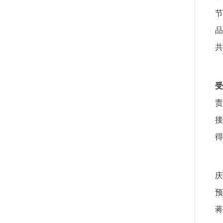
节
品
共
受
责
接
得
庆
预
蒋