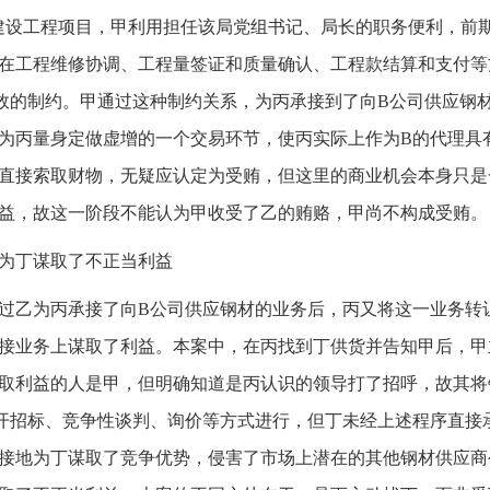
建设工程项目，甲利用担任该局党组书记、局长的职务便利，前
在工程维修协调、工程量签证和质量确认、工程款结算和支付等
效的制约。甲通过这种制约关系，为丙承接到了向B公司供应钢
为丙量身定做虚增的一个交易环节，使丙实际上作为B的代理具
直接索取财物，无疑应认定为受贿，但这里的商业机会本身只是
益，故这一阶段不能认为甲收受了乙的贿赂，甲尚不构成受贿。
为丁谋取了不正当利益
过乙为丙承接了向B公司供应钢材的业务后，丙又将这一业务转
接业务上谋取了利益。本案中，在丙找到丁供货并告知甲后，甲
取利益的人是甲，但明确知道是丙认识的领导打了招呼，故其将销
开招标、竞争性谈判、询价等方式进行，但丁未经上述程序直接
接地为丁谋取了竞争优势，侵害了市场上潜在的其他钢材供应商