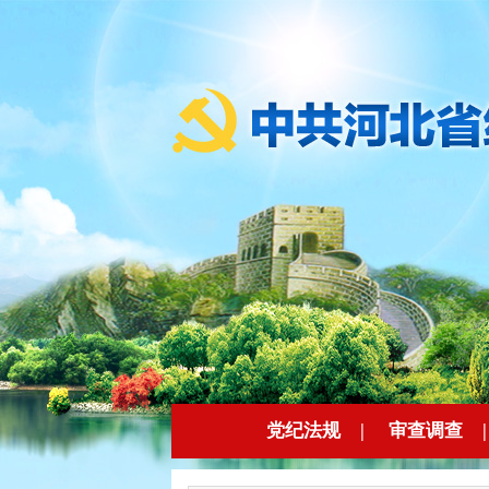
党纪法规
|
审查调查