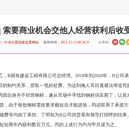
 | 索要商业机会交他人经营获利后收
源：
中央纪委国家监委网站
发布时间：
2021-12-15 08:34:21
分享到：
，B国有建设工程有限公司总经理。2018年到2020年，B公
司的制约关系，捞取一笔好处费。为达到掩人耳目逃避法律追究
丙因自身并不经营钢材，遂从市场中寻找到钢材供应商丁，让其
货，由于每批钢材需按要求截短后才能进场，丙还联系了承揽方
储费等均由丁承担。丁明知为B公司供货系有领导打招呼的结果。
短短两年内获利数百万元。丙的上述行为均与甲共谋为之。