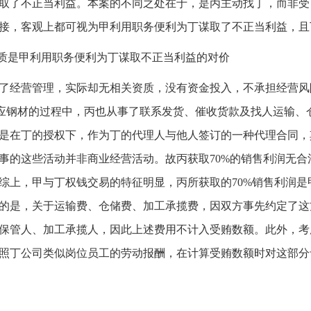
取了不正当利益。本案的不同之处在于，是丙主动找丁，而非受
接，客观上都可视为甲利用职务便利为丁谋取了不正当利益，且
实质是甲利用职务便利为丁谋取不正当利益的对价
了经营管理，实际却无相关资质，没有资金投入，不承担经营风
应钢材的过程中，丙也从事了联系发货、催收货款及找人运输、
是在丁的授权下，作为丁的代理人与他人签订的一种代理合同，
事的这些活动并非商业经营活动。故丙获取70%的销售利润无合
综上，甲与丁权钱交易的特征明显，丙所获取的70%销售利润是
的是，关于运输费、仓储费、加工承揽费，因双方事先约定了这
保管人、加工承揽人，因此上述费用不计入受贿数额。此外，考
照丁公司类似岗位员工的劳动报酬，在计算受贿数额时对这部分