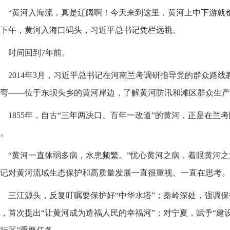
“黄河入海流，真是辽阔啊！今天来到这里，黄河上中下游就都
下午，黄河入海口码头，习近平总书记凭栏远眺。
时间回到7年前。
2014年3月，习近平总书记在河南兰考调研指导党的群众路
弯——位于东坝头乡的黄河岸边，了解黄河防汛和滩区群众生产
1855年，自古“三年两决口、百年一改道”的黄河，正是在兰
。
“黄河一直体弱多病，水患频繁。”忧心黄河之病，着眼黄河
记对黄河流域生态保护和高质量发展一直很重视、一直在思考。
三江源头，反复叮嘱要保护好“中华水塔”；秦岭深处，强调保护
，首次提出“让黄河成为造福人民的幸福河”；对宁夏，赋予“建