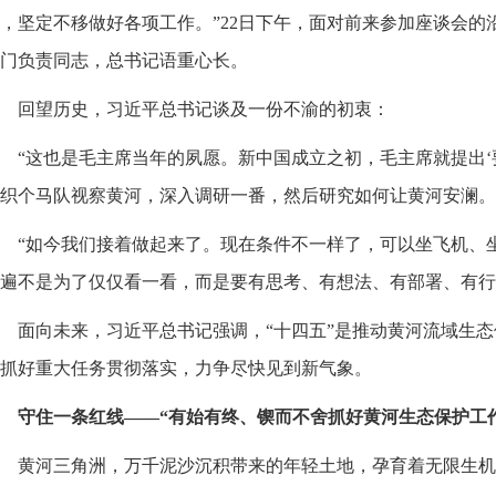
，坚定不移做好各项工作。”22日下午，面对前来参加座谈会的
门负责同志，总书记语重心长。
回望历史，习近平总书记谈及一份不渝的初衷：
“这也是毛主席当年的夙愿。新中国成立之初，毛主席就提出‘
织个马队视察黄河，深入调研一番，然后研究如何让黄河安澜。
“如今我们接着做起来了。现在条件不一样了，可以坐飞机、
遍不是为了仅仅看一看，而是要有思考、有想法、有部署、有行
面向未来，习近平总书记强调，“十四五”是推动黄河流域生
抓好重大任务贯彻落实，力争尽快见到新气象。
守住一条红线——“有始有终、锲而不舍抓好黄河生态保护工
黄河三角洲，万千泥沙沉积带来的年轻土地，孕育着无限生机