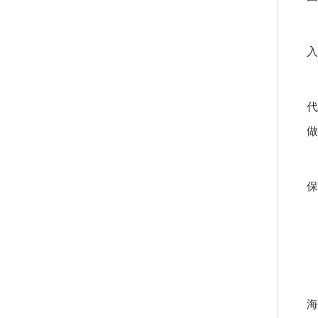
入
代
做
保
海