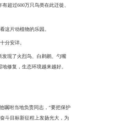
年有超过600万只鸟类在此迁徙、
看这片动植物的乐园。
十分安详。
新发现了火烈鸟、白鹈鹕、勺嘴
湿地修复，生态环境越来越好。
他嘱咐当地负责同志，“要把保护
奋斗目标新征程上发扬光大，为