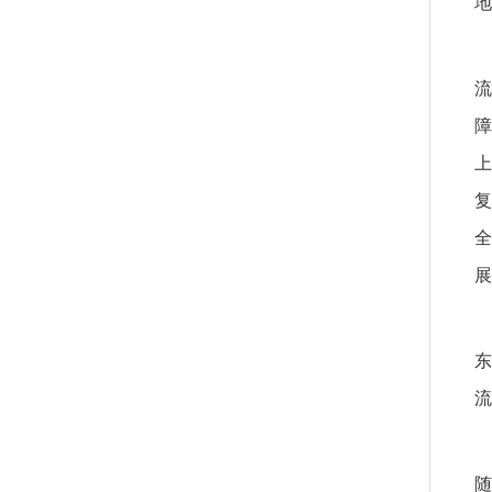
地
流
障
上
复
全
展
东
流
随