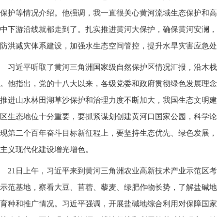
保护等情况介绍。他强调，我一直很关心黄河流域生态保护和高
中下游沿线就都走到了。扎实推进黄河大保护，确保黄河安澜，
防洪减灾体系建设，加强水生态空间管控，提升水旱灾害应急处
习近平听取了黄河三角洲国家级自然保护区情况汇报，沿木栈
。他指出，党的十八大以来，各级党委和政府贯彻绿色发展理念
推进山水林田湖草沙保护和治理力度不断加大，我国生态文明建
区生态地位十分重要，要抓紧谋划创建黄河口国家公园，科学论
现第二个百年奋斗目标新征程上，要坚持生态优先、绿色发展，
主义现代化建设增光增色。
21日上午，习近平来到黄河三角洲农业高新技术产业示范区
示范基地，察看大豆、苜蓿、藜麦、绿肥作物长势，了解盐碱地
育种和推广情况。习近平强调，开展盐碱地综合利用对保障国家