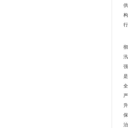
供
构
行
彻
汛
强
是
全
严
升
保
治