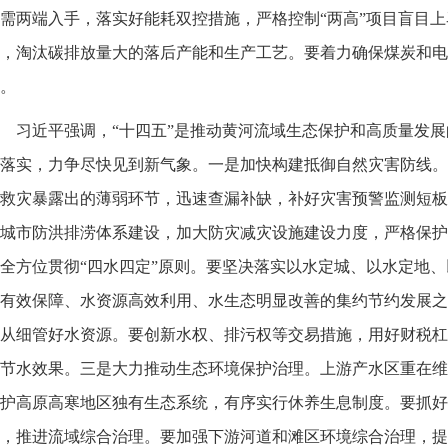
需两端入手，落实好能耗双控措施，严格控制“两高”项目盲目
，淘汰碳排放量大的落后产能和生产工艺。要着力确保煤炭和电
。
习近平强调，“十四五”是推动黄河流域生态保护和高质量发
落实，力争尽快见到新气象。一是加快构建抵御自然灾害防线。
救灾暴露出的薄弱环节，迅速查漏补缺，补好灾害预警监测短板
城市防洪排涝体系建设，加大防灾减灾设施建设力度，严格保护
全方位贯彻“四水四定”原则。要坚决落实以水定城、以水定地
有效保障、水资源高效利用、水生态明显改善的集约节约发展之
从细管好水资源。要创新水权、排污权等交易措施，用好财税杠
节水效果。三是大力推动生态环境保护治理。上游产水区重在维
护高原高寒地区独有生态系统，有序实行休养生息制度。要抓好
，推进流域综合治理。要加强下游河道和滩区环境综合治理，提