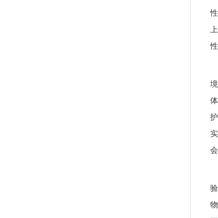
性
上
性
境
体
护
实
会
验
物