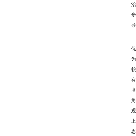
治
步
导
优
为
貌
有
度
角
观
上
思