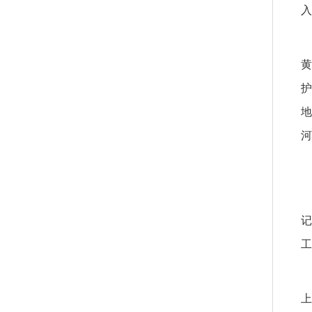
入
黄
护
地
河
记
工
上