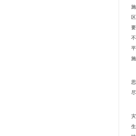
施
区
要
不
平
施
思
尽
灾
生