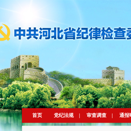
首页
党纪法规
|
审查调查
|
通报