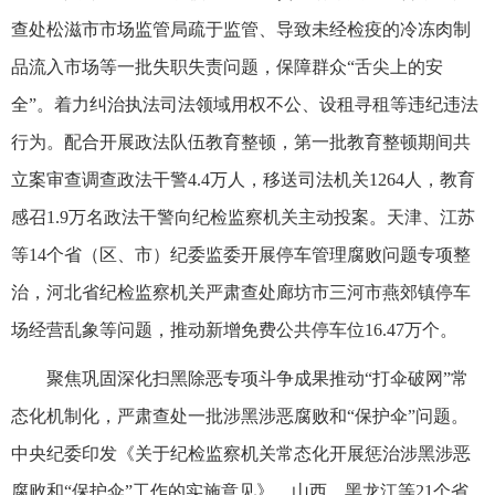
查处松滋市市场监管局疏于监管、导致未经检疫的冷冻肉制
品流入市场等一批失职失责问题，保障群众“舌尖上的安
全”。着力纠治执法司法领域用权不公、设租寻租等违纪违法
行为。配合开展政法队伍教育整顿，第一批教育整顿期间共
立案审查调查政法干警4.4万人，移送司法机关1264人，教育
感召1.9万名政法干警向纪检监察机关主动投案。天津、江苏
等14个省（区、市）纪委监委开展停车管理腐败问题专项整
治，河北省纪检监察机关严肃查处廊坊市三河市燕郊镇停车
场经营乱象等问题，推动新增免费公共停车位16.47万个。
聚焦巩固深化扫黑除恶专项斗争成果推动“打伞破网”常
态化机制化，严肃查处一批涉黑涉恶腐败和“保护伞”问题。
中央纪委印发《关于纪检监察机关常态化开展惩治涉黑涉恶
腐败和“保护伞”工作的实施意见》，山西、黑龙江等21个省