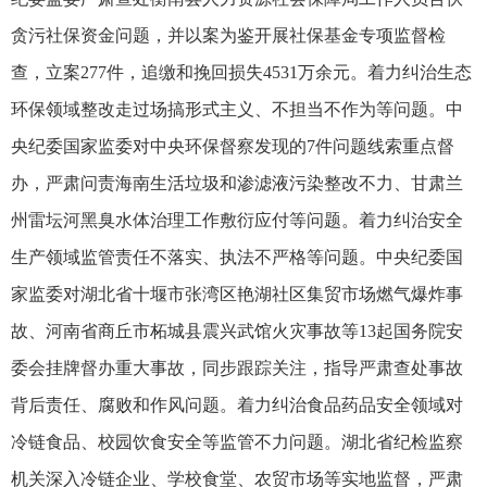
贪污社保资金问题，并以案为鉴开展社保基金专项监督检
查，立案277件，追缴和挽回损失4531万余元。着力纠治生态
环保领域整改走过场搞形式主义、不担当不作为等问题。中
央纪委国家监委对中央环保督察发现的7件问题线索重点督
办，严肃问责海南生活垃圾和渗滤液污染整改不力、甘肃兰
州雷坛河黑臭水体治理工作敷衍应付等问题。着力纠治安全
生产领域监管责任不落实、执法不严格等问题。中央纪委国
家监委对湖北省十堰市张湾区艳湖社区集贸市场燃气爆炸事
故、河南省商丘市柘城县震兴武馆火灾事故等13起国务院安
委会挂牌督办重大事故，同步跟踪关注，指导严肃查处事故
背后责任、腐败和作风问题。着力纠治食品药品安全领域对
冷链食品、校园饮食安全等监管不力问题。湖北省纪检监察
机关深入冷链企业、学校食堂、农贸市场等实地监督，严肃