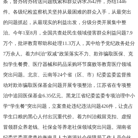
条，督办转办转送问题线索和群众诉求2642件，办结1446
件。各级纪检监察机关坚持从最困难的群众入手，从最突出
的问题抓起，从最现实的利益出发，分级分类开展集中整
治。今年1至8月，全国共查处民生领域侵害群众利益问题7.9
万个，批评教育帮助和处理11.3万人，其中给予党纪政务处分
7万余人。着力纠治“双减”政策落实不力、欺诈骗取医保、克
扣学生餐费、医疗器械和药品采购环节腐败等教育医疗领域
突出问题。北京、云南等24个省（区、市）纪委监委监督推
动对欺诈骗取医保基金问题开展专项整治，江苏省在专项整
治中追回医保基金6.35亿元。黑龙江省纪委监委专项治理中小
学“学生餐”突出问题，立案查处违纪违法问题426件，让贪占
学生口粮的黑心人付出沉重代价。着力纠治截留克扣、虚报
冒领群众养老钱、社保金等养老社保领域突出问题。湖南省
纪委监委严肃查处衡南县人力资源社会保障局工作人员合伙