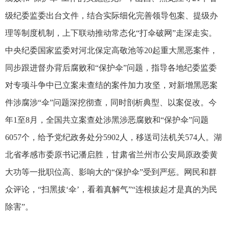
级纪委监委出台文件，结合实际细化完善领导包案、提级办
理等制度机制，上下联动推动常态化“打伞破网”走深走实。
中央纪委国家监委对河北保定高敬池等20起重大黑恶案件，
同步跟进督办背后腐败和“保护伞”问题，指导各地纪委监委
对专项斗争中已立案未查结的案件加力攻坚，对新增黑恶案
件涉腐涉“伞”问题深挖彻查，同时剖析典型、以案促改。今
年1至8月，全国共立案查处涉黑涉恶腐败和“保护伞”问题
6057个，给予党纪政务处分5902人，移送司法机关574人。湖
北省孝感市委原书记潘启胜，甘肃省兰州市公安局原政委黄
大功等一批职位高、影响大的“保护伞”受到严惩。网民和群
众评论，“扫黑拔‘伞’，看着真解气”“连根拔起才是真的为民
除害”。