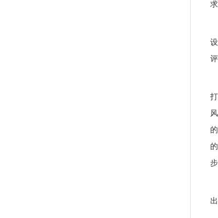
求
设
评
打
风
的
的
步
出