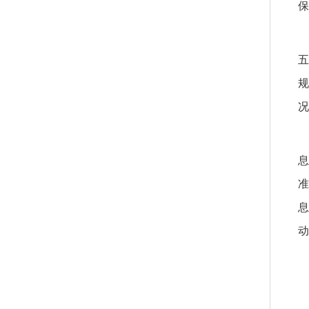
保
五
规
况
息
准
息
动