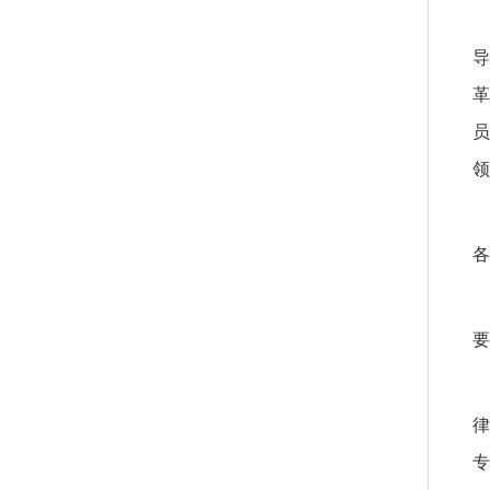
导
革
员
领
各
要
律
专