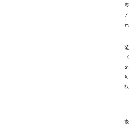
察
监
员
范
《
采
每
权
疫