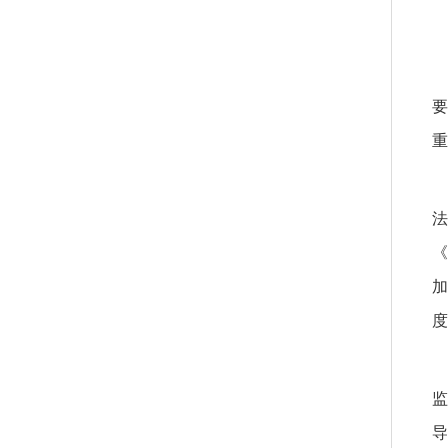
要
重
法
《
加
度
监
导