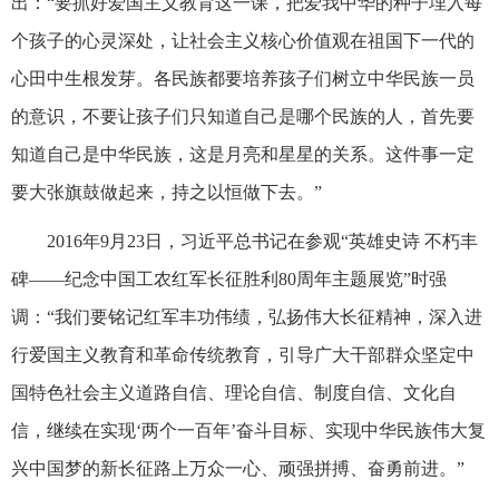
出：“要抓好爱国主义教育这一课，把爱我中华的种子埋入每
个孩子的心灵深处，让社会主义核心价值观在祖国下一代的
心田中生根发芽。各民族都要培养孩子们树立中华民族一员
的意识，不要让孩子们只知道自己是哪个民族的人，首先要
知道自己是中华民族，这是月亮和星星的关系。这件事一定
要大张旗鼓做起来，持之以恒做下去。”
2016年9月23日，习近平总书记在参观“英雄史诗 不朽丰
碑——纪念中国工农红军长征胜利80周年主题展览”时强
调：“我们要铭记红军丰功伟绩，弘扬伟大长征精神，深入进
行爱国主义教育和革命传统教育，引导广大干部群众坚定中
国特色社会主义道路自信、理论自信、制度自信、文化自
信，继续在实现‘两个一百年’奋斗目标、实现中华民族伟大复
兴中国梦的新长征路上万众一心、顽强拼搏、奋勇前进。”