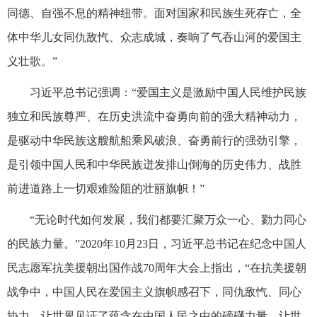
同德、自强不息的精神纽带。面对国家和民族生死存亡，全
体中华儿女同仇敌忾、众志成城，奏响了气吞山河的爱国主
义壮歌。”
习近平总书记强调：“爱国主义是激励中国人民维护民族
独立和民族尊严、在历史洪流中奋勇向前的强大精神动力，
是驱动中华民族这艘航船乘风破浪、奋勇前行的强劲引擎，
是引领中国人民和中华民族迸发排山倒海的历史伟力、战胜
前进道路上一切艰难险阻的壮丽旗帜！”
“无论时代如何发展，我们都要汇聚万众一心、勠力同心
的民族力量。”2020年10月23日，习近平总书记在纪念中国人
民志愿军抗美援朝出国作战70周年大会上指出，“在抗美援朝
战争中，中国人民在爱国主义旗帜感召下，同仇敌忾、同心
协力，让世界见证了蕴含在中国人民之中的磅礴力量，让世