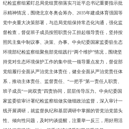
纪检监察组紧盯总局党组贯彻落实习近平总书记重要指示批
示精神情况，围绕北京冬奥会筹办、2035年建成体育强国等
党中央重大决策部署，与总局党组保持常态化沟通，强化监
督检查，督促班子成员按照职责分工担起领导责任，坚持按
照民主集中制议事、决策、办事。中央纪委国家监委驻生态
环境部纪检监察组聚焦部党组践行“两个维护”情况，围绕坚
持党对生态环境保护工作的集中统一领导重点发力，督促部
党组履行全面从严治党主体责任，健全全面从严治党责任体
系，推动主体责任、监督责任、“一把手”第一责任人职责、
班子成员“一岗双责”四责协同，层层传导压力。中央纪委国
家监委驻审计署纪检监察组做实做细政治监督，深入审计一
线开展调研，就监督执纪和基层调研中掌握的管党治党苗头
性、倾向性问题，及时约谈提醒，注重举一反三，用好用活