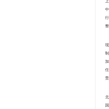
上
中
行
整
现
制
加
任
责
北
国