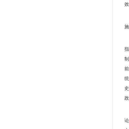
效
施
指
制
前
统
史
政
论