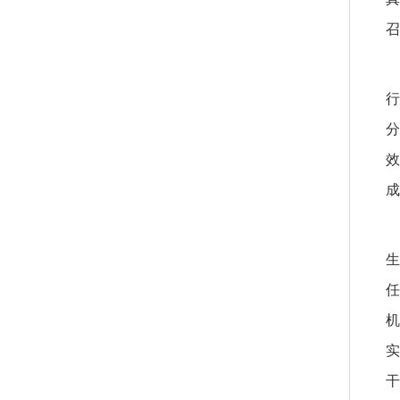
召
行
分
效
成
生
任
机
实
干