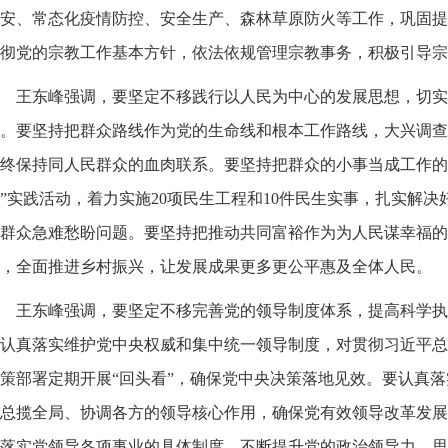
安、常态化疫情防控、安全生产、森林草原防火等工作，巩固提
彻党的宗教工作基本方针，依法依规管理宗教事务，积极引导宗
王东峰强调，要坚定不移践行以人民为中心的发展思想，切实
。要坚持把群众路线作为党的生命线和根本工作路线，大兴调查
终保持同人民群众的血肉联系。要坚持把群众的小事当成工作的
”实践活动，着力实施20项民生工程和10件民生实事，扎实解
群众急难愁盼问题。要坚持把推动共同富裕作为为人民谋幸福的
，全面推进乡村振兴，让发展成果更多更公平惠及全体人民。
王东峰强调，要坚定不移完善党的领导制度体系，提高科学执
认真落实维护党中央权威和集中统一领导制度，对贯彻习近平总
策部署定期开展“回头看”，确保党中央决策落地见效。要认真
总揽全局、协调各方的领导核心作用，确保党有效领导改革发展
落实党领导各项事业的具体制度，不断提升党的政治领导力、思