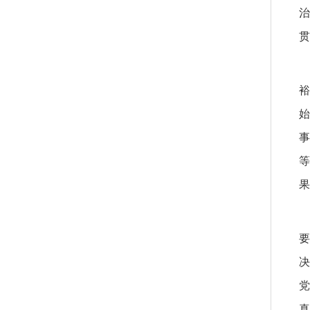
治
贯
裕
始
事
等
果
要
决
党
真