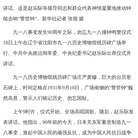
讲话。这是赵乐际等领导同志和群众代表神情凝重地推动钟
槌击响“警世钟”。新华社记者 张领 摄
九一八事变发生90周年之际，勿忘九一八撞钟鸣警仪式
18日上午在辽宁省沈阳市九一八历史博物馆残历碑广场举
行。中共中央政治局常委、中央纪委书记赵乐际出席仪式并
讲话。
九一八历史博物馆残历碑广场庄严肃穆，巨大的台历形
石碑上，时间定格在1931年9月18日，广场南侧的“警世钟”巍
然高悬，警示人们铭记历史、勿忘国耻。
上午9时许，仪式开始。全场高唱国歌。随后，赵乐际发
表讲话。他指出，90年前的今天，日本关东军蓄意制造九一
八事变，激起中国人民的顽强反抗，成为中国人民抗日战争