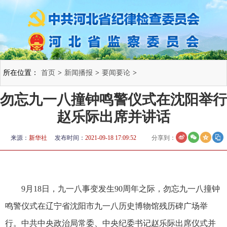
所在位置：
首页
>
新闻播报
>
要闻要论
>
勿忘九一八撞钟鸣警仪式在沈阳举行
赵乐际出席并讲话
来源：
新华社
发布时间：
2021-09-18 17:09:52
分享到：
9月18日，九一八事变发生90周年之际，勿忘九一八撞钟
鸣警仪式在辽宁省沈阳市九一八历史博物馆残历碑广场举
行。中共中央政治局常委、中央纪委书记赵乐际出席仪式并