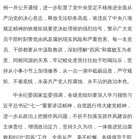
例一并公开通报，进一步彰显了党中央坚定不移推进全面从
严治党的决心意志，释放无论职务高低，谁违反了中央八项
规定精神的铁规矩就要坚决处理谁的强烈信号，警示广大党
员干部时刻警觉由风及腐的现实风险和严重危害。每一名党
员、干部都要从中汲取教训，深刻理解“四风”和腐败互为表
里、同根同源的关系，牢记蜕化变质往往始于吃喝玩乐，坚
持从小事小节上加强修养，从一点一滴中砥砺品质，严守规
矩、不逾底线，永葆共产党人拒腐蚀、永不沾的政治本色。
中央纪委国家监委强调，各级党组织要深入学习领悟习
近平总书记“七一”重要讲话精神，自觉践行伟大建党精神，
进一步从政治上把握作风问题，不折不扣落实抓作风建设的
主体责任，增强政治定力，坚持久久为功，一体推进惩治腐
败和纠治“四风”工作，全面从严、毫不松懈。各级领导干部