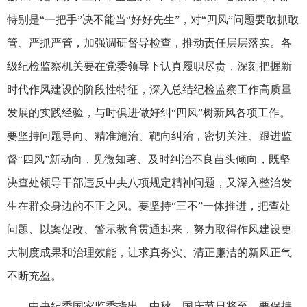
特别是“一把手”决不能当“好好先生”，对“四风”问题要敢抓敢
管、严抓严管，加强调研督导检查，推动责任层层落实。各
级纪检监察机关要在党委领导下认真履职尽责，深刻把握新
时代作风建设的阶段性特征，深入总结纪检监察工作高质量
发展的实践经验，与时俱进做好纠“四风”树新风各项工作。
要坚持问题导向、精准施治、靶向纠治，密切关注、跟进监
督“四风”新动向，见微知著、及时纠治不良苗头倾向，既坚
决查处领导干部违反中央八项规定精神问题，又深入整治发
生在群众身边的不正之风。要坚持“三不”一体推进，把查处
问题、以案促改、警示教育贯通起来，努力取得作风建设更
大制度成果和治理效能，让求真务实、清正廉洁的新风正气
不断充盈。
中央纪委国家监委指出，中秋、国庆节日将至，要保持