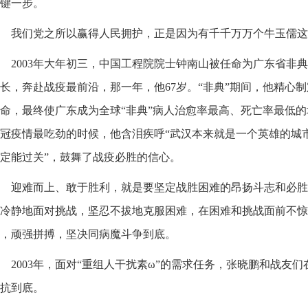
键一步。
我们党之所以赢得人民拥护，正是因为有千千万万个牛玉儒这
2003年大年初三，中国工程院院士钟南山被任命为广东省非
长，奔赴战疫最前沿，那一年，他67岁。“非典”期间，他精心
命，最终使广东成为全球“非典”病人治愈率最高、死亡率最低的地
冠疫情最吃劲的时候，他含泪疾呼“武汉本来就是一个英雄的城
定能过关”，鼓舞了战疫必胜的信心。
迎难而上、敢于胜利，就是要坚定战胜困难的昂扬斗志和必胜
冷静地面对挑战，坚忍不拔地克服困难，在困难和挑战面前不惊
，顽强拼搏，坚决同病魔斗争到底。
2003年，面对“重组人干扰素ω”的需求任务，张晓鹏和战友
抗到底。