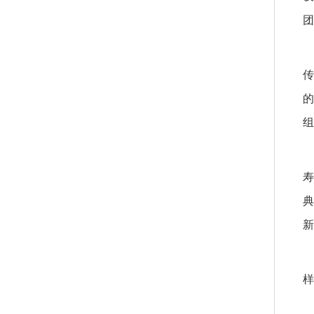
团
传
的
组
寿
典
新
样