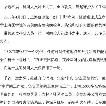
临危不惧，科研人员冲上去了。全力攻关，筑起守护人民生命
2003年4月2日，上海确诊第一例“非典”病例，随后迅速成
学上海医学院等有关病毒性疾病检测、防治和研究方面的优势兵
，带领20位科研人员，第一时间投入到战斗之中。20人，20多
常态。
“大家都养成了一个习惯，任何时间任何地点甚至是站着都能
会在椅子上睡过去。”袁正宏回忆道。实验室研发的快速检测试剂
，而这一提速科研人员仅仅用了一周。
千钧一发之际，处处真心涌动。北京“非典”定点医院的第一位
”字样的工作服，负责医院的卫生保洁工作；上海15000多名协
着白外套，拎着喷雾器，当起了社区消毒员；高德红外公司的党
型红外自动搜索测温系统，并深入机场、码头和火车站，安装测