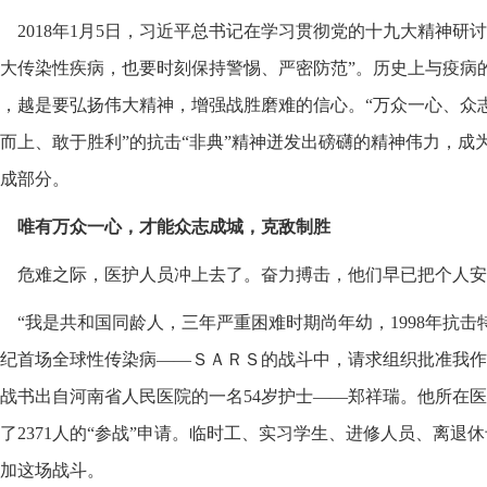
2018年1月5日，习近平总书记在学习贯彻党的十九大精神研
大传染性疾病，也要时刻保持警惕、严密防范”。历史上与疫病
，越是要弘扬伟大精神，增强战胜磨难的信心。“万众一心、众
而上、敢于胜利”的抗击“非典”精神迸发出磅礴的精神伟力，成
成部分。
唯有万众一心，才能众志成城，克敌制胜
危难之际，医护人员冲上去了。奋力搏击，他们早已把个人安
“我是共和国同龄人，三年严重困难时期
尚年幼，1998年抗
纪首场全球性传染病——ＳＡＲＳ的战斗中，请求组织批准我作
战书出自河南省人民医院的一名54岁护士——郑祥瑞。他所在医院
了2371人的“参战”申请。临时工、实习学生、进修人员、离退
加这场战斗。