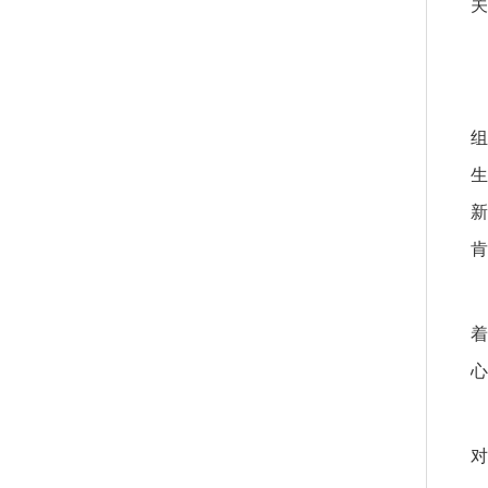
关
组
生
新
肯
着
心
对