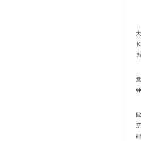
大
长
为
竟
钟
院
穿
能