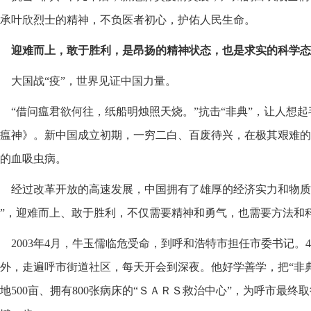
承叶欣烈士的精神，不负医者初心，护佑人民生命。
迎难而上，敢于胜利，是昂扬的精神状态，也是求实的科学态
大国战“疫”，世界见证中国力量。
“借问瘟君欲何往，纸船明烛照天烧。”抗击“非典”，让人想起毛
瘟神》。新中国成立初期，一穷二白、百废待兴，在极其艰难的条
的血吸虫病。
经过改革开放的高速发展，中国拥有了雄厚的经济实力和物质技
”，迎难而上、敢于胜利，不仅需要精神和勇气，也需要方法和
2003年4月，牛玉儒临危受命，到呼和浩特市担任市委书记。
外，走遍呼市街道社区，每天开会到深夜。他好学善学，把“非
地500亩、拥有800张病床的“ＳＡＲＳ救治中心”，为呼市最终