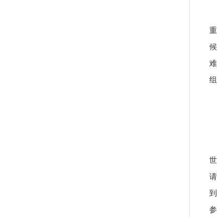
重
候
难
组
世
请
到
参