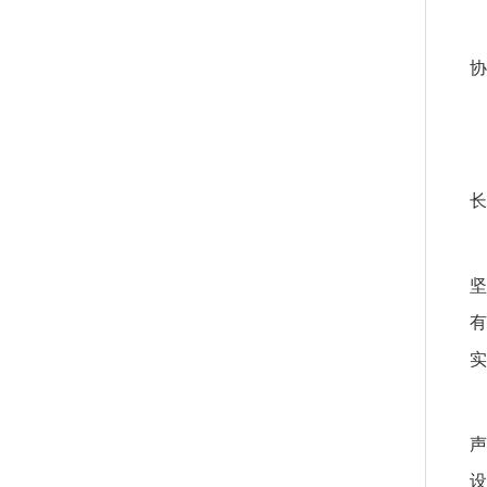
协
长
坚
有
实
声
设