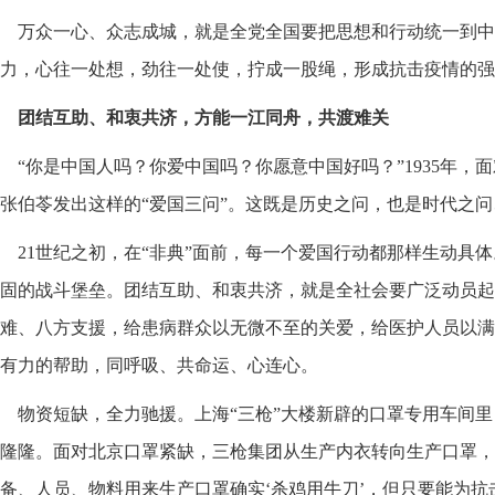
万众一心、众志成城，就是全党全国要把思想和行动统一到中
力，心往一处想，劲往一处使，拧成一股绳，形成抗击疫情的强
团结互助、和衷共济，方能一江同舟，共渡难关
“你是中国人吗？你爱中国吗？你愿意中国好吗？”1935年，
张伯苓发出这样的“爱国三问”。这既是历史之问，也是时代之
21世纪之初，在“非典”面前，每一个爱国行动都那样生动具
固的战斗堡垒。团结互助、和衷共济，就是全社会要广泛动员起
难、八方支援，给患病群众以无微不至的关爱，给医护人员以满
有力的帮助，同呼吸、共命运、心连心。
物资短缺，全力驰援。上海“三枪”大楼新辟的口罩专用车间
隆隆。面对北京口罩紧缺，三枪集团从生产内衣转向生产口罩，
备、人员、物料用来生产口罩确实‘杀鸡用牛刀’，但只要能为抗