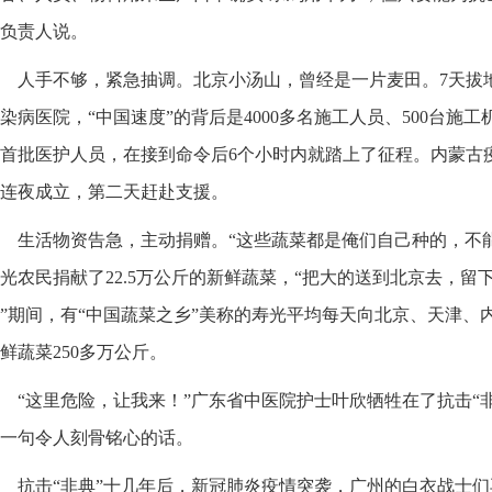
负责人说。
人手不够，紧急抽调。北京小汤山，曾经是一片麦田。7天拔地
染病医院，“中国速度”的背后是4000多名施工人员、500台施
首批医护人员，在接到命令后6个小时内就踏上了征程。内蒙古
连夜成立，第二天赶赴支援。
生活物资告急，主动捐赠。“这些蔬菜都是俺们自己种的，不
光农民捐献了22.5万公斤的新鲜蔬菜，“把大的送到北京去，留
”期间，有“中国蔬菜之乡”美称的寿光平均每天向北京、天津、
鲜蔬菜250多万公斤。
“这里危险，让我来！”广东省中医院护士叶欣牺牲在了抗击“
一句令人刻骨铭心的话。
抗击“非典”十几年后，新冠肺炎疫情突袭，广州的白衣战士