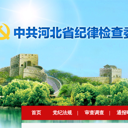
首页
党纪法规
|
审查调查
|
通报