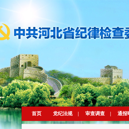
首页
党纪法规
|
审查调查
|
通报